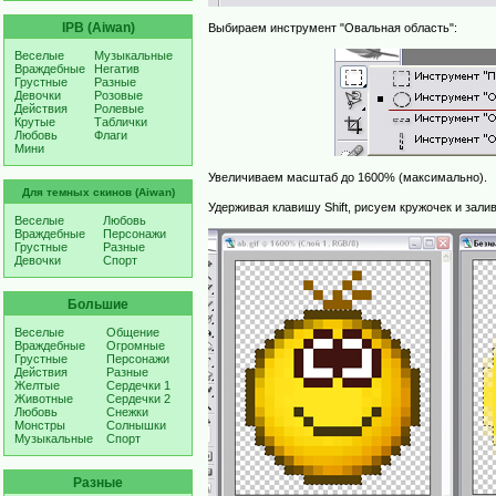
IPB (Aiwan)
Выбираем инструмент "Овальная область":
Веселые
Музыкальные
Враждебные
Негатив
Грустные
Разные
Девочки
Розовые
Действия
Ролевые
Крутые
Таблички
Любовь
Флаги
Мини
Увеличиваем масштаб до 1600% (максимально).
Для темных скинов (Aiwan)
Удерживая клавишу Shift, рисуем кружочек и зал
Веселые
Любовь
Враждебные
Персонажи
Грустные
Разные
Девочки
Спорт
Большие
Веселые
Общение
Враждебные
Огромные
Грустные
Персонажи
Действия
Разные
Желтые
Сердечки 1
Животные
Сердечки 2
Любовь
Снежки
Монстры
Солнышки
Музыкальные
Спорт
Разные