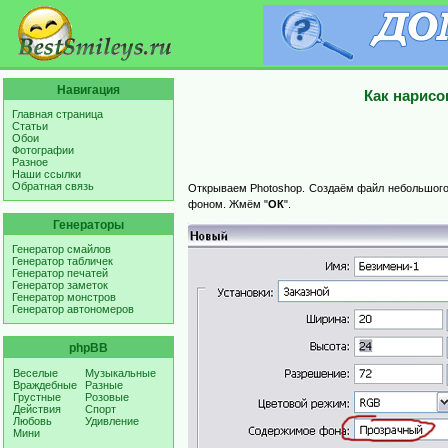
Навигация
Как нарисо
Главная страница
Статьи
Обои
Фотографии
Разное
Наши ссылки
Обратная связь
Открываем Photoshop. Создаём файл небольшого 
фоном. Жмём "
ОК
".
Генераторы
Генератор смайлов
Генератор табличек
Генератор печатей
Генератор заметок
Генератор монстров
Генератор автономеров
phpBB
Веселые
Музыкальные
Враждебные
Разные
Грустные
Розовые
Действия
Спорт
Любовь
Удивление
Мини