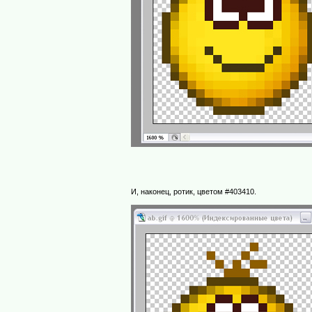
И, наконец, ротик, цветом #403410.