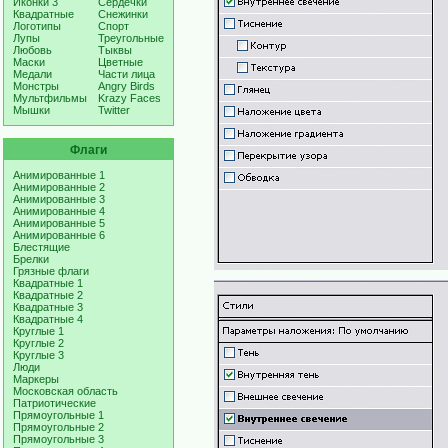
Иконки 3
Сердечки
Квадратные
Снежинки
Логотипы
Спорт
Лупы
Треугольные
Любовь
Тыквы
Маски
Цветные
Медали
Части лица
Монстры
Angry Birds
Мультфильмы
Krazy Faces
Мышки
Twitter
Флаги
Анимированные 1
Анимированные 2
Анимированные 3
Анимированные 4
Анимированные 5
Анимированные 6
Блестящие
Брелки
Грязные флаги
Квадратные 1
Квадратные 2
Квадратные 3
Квадратные 4
Круглые 1
Круглые 2
Круглые 3
Люди
Маркеры
Московская область
Патриотические
Прямоугольные 1
Прямоугольные 2
Прямоугольные 3