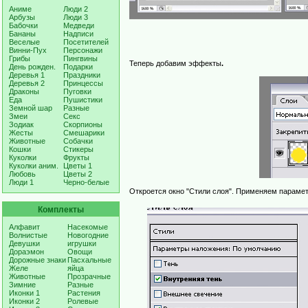
Аниме
Люди 2
Арбузы
Люди 3
Бабочки
Медведи
Бананы
Надписи
Веселые
Посетителей
Винни-Пух
Персонажи
Грибы
Пингвины
Теперь добавим эффекты
.
День рожден.
Подарки
Деревья 1
Праздники
Деревья 2
Принцессы
Драконы
Пуговки
Еда
Пушистики
Земной шар
Разные
Змеи
Секс
Зодиак
Скорпионы
Жесты
Смешарики
Животные
Собачки
Кошки
Стикеры
Куколки
Фрукты
Куколки аним.
Цветы 1
Любовь
Цветы 2
Люди 1
Черно-белые
Откроется окно "Стили слоя". Применяем парамет
Комплекты
Алфавит
Насекомые
Волнистые
Новогодние
Девушки
игрушки
Дораэмон
Овощи
Дорожные знаки
Пасхальные
Желе
яйца
Животные
Прозрачные
Зимние
Разные
Иконки 1
Растения
Иконки 2
Ролевые