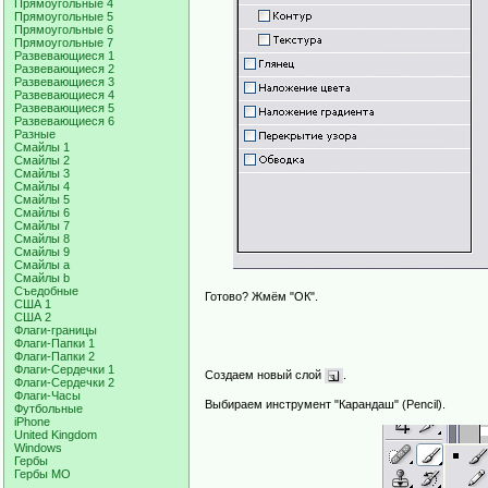
Прямоугольные 4
Прямоугольные 5
Прямоугольные 6
Прямоугольные 7
Развевающиеся 1
Развевающиеся 2
Развевающиеся 3
Развевающиеся 4
Развевающиеся 5
Развевающиеся 6
Разные
Смайлы 1
Смайлы 2
Смайлы 3
Смайлы 4
Смайлы 5
Смайлы 6
Смайлы 7
Смайлы 8
Смайлы 9
Смайлы a
Смайлы b
Съедобные
Готово? Жмём "ОК".
США 1
США 2
Флаги-границы
Флаги-Папки 1
Флаги-Папки 2
Флаги-Сердечки 1
Создаем новый слой
.
Флаги-Сердечки 2
Флаги-Часы
Выбираем инструмент "Карандаш" (Pencil).
Футбольные
iPhone
United Kingdom
Windows
Гербы
Гербы МО