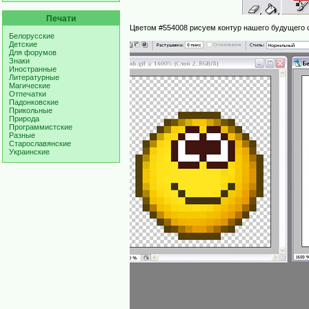
Печати
Цветом #554008 рисуем контур нашего будущего
Белорусские
Детские
Для форумов
Знаки
Иностранные
Литературные
Магические
Отпечатки
Падонковские
Прикольные
Природа
Программистские
Разные
Старославянские
Украинские