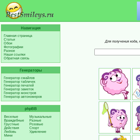
Навигация
Главная страница
Статьи
Для получения кода,
Обои
Фотографии
Разное
Наши ссылки
Обратная связь
Генераторы
Генератор смайлов
Генератор табличек
Генератор печатей
Генератор заметок
Генератор монстров
Генератор автономеров
phpBB
Веселые
Музыкальные
Враждебные
Разные
Грустные
Розовые
Действия
Спорт
Любовь
Удивление
Мини