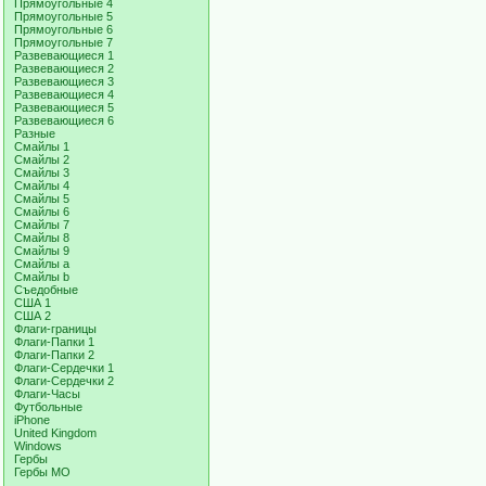
Прямоугольные 4
Прямоугольные 5
Прямоугольные 6
Прямоугольные 7
Развевающиеся 1
Развевающиеся 2
Развевающиеся 3
Развевающиеся 4
Развевающиеся 5
Развевающиеся 6
Разные
Смайлы 1
Смайлы 2
Смайлы 3
Смайлы 4
Смайлы 5
Смайлы 6
Смайлы 7
Смайлы 8
Смайлы 9
Смайлы a
Смайлы b
Съедобные
США 1
США 2
Флаги-границы
Флаги-Папки 1
Флаги-Папки 2
Флаги-Сердечки 1
Флаги-Сердечки 2
Флаги-Часы
Футбольные
iPhone
United Kingdom
Windows
Гербы
Гербы МО