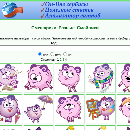
Смешарики. Разные. Смайлики
 нажмите на квадрат со смайлом. Нажмите на код, чтобы скопировать его в буфер 
Код:
ubb
html
url
Страницы:
1
2
3
4