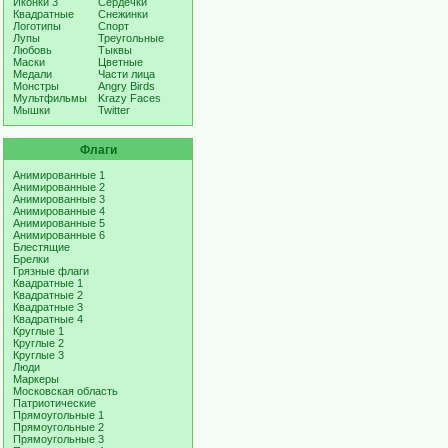
Иконки 3
Сердечки
Квадратные
Снежинки
Логотипы
Спорт
Лупы
Треугольные
Любовь
Тыквы
Маски
Цветные
Медали
Части лица
Монстры
Angry Birds
Мультфильмы
Krazy Faces
Мышки
Twitter
Флаги
Анимированные 1
Анимированные 2
Анимированные 3
Анимированные 4
Анимированные 5
Анимированные 6
Блестящие
Брелки
Грязные флаги
Квадратные 1
Квадратные 2
Квадратные 3
Квадратные 4
Круглые 1
Круглые 2
Круглые 3
Люди
Маркеры
Московская область
Патриотические
Прямоугольные 1
Прямоугольные 2
Прямоугольные 3