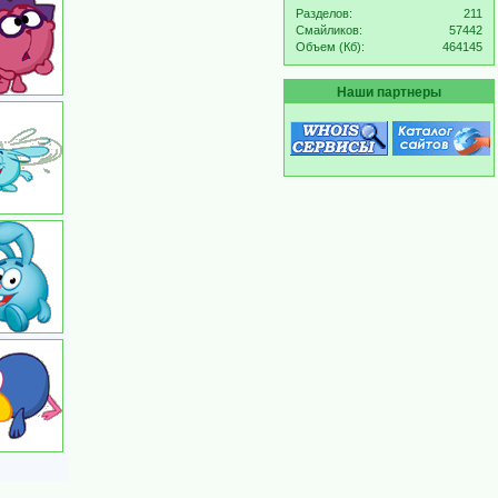
Разделов:
211
Смайликов:
57442
Объем (Кб):
464145
Наши партнеры