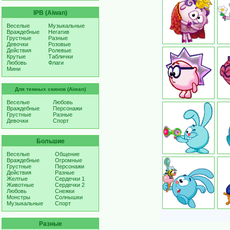
IPB (Aiwan)
Веселые
Музыкальные
Враждебные
Негатив
Грустные
Разные
Девочки
Розовые
Действия
Ролевые
Крутые
Таблички
Любовь
Флаги
Мини
Для темных скинов (Aiwan)
Веселые
Любовь
Враждебные
Персонажи
Грустные
Разные
Девочки
Спорт
Большие
Веселые
Общение
Враждебные
Огромные
Грустные
Персонажи
Действия
Разные
Желтые
Сердечки 1
Животные
Сердечки 2
Любовь
Снежки
Монстры
Солнышки
Музыкальные
Спорт
Разные