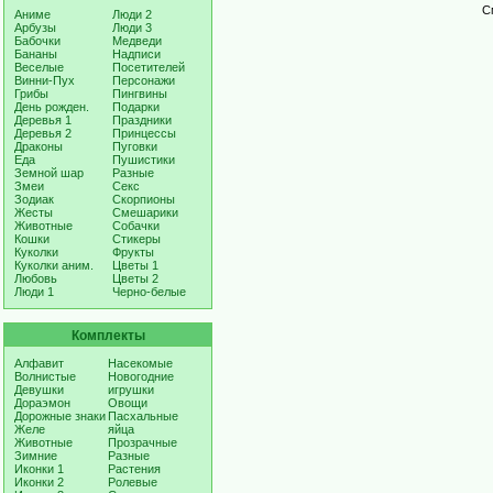
С
Аниме
Люди 2
Арбузы
Люди 3
Бабочки
Медведи
Бананы
Надписи
Веселые
Посетителей
Винни-Пух
Персонажи
Грибы
Пингвины
День рожден.
Подарки
Деревья 1
Праздники
Деревья 2
Принцессы
Драконы
Пуговки
Еда
Пушистики
Земной шар
Разные
Змеи
Секс
Зодиак
Скорпионы
Жесты
Смешарики
Животные
Собачки
Кошки
Стикеры
Куколки
Фрукты
Куколки аним.
Цветы 1
Любовь
Цветы 2
Люди 1
Черно-белые
Комплекты
Алфавит
Насекомые
Волнистые
Новогодние
Девушки
игрушки
Дораэмон
Овощи
Дорожные знаки
Пасхальные
Желе
яйца
Животные
Прозрачные
Зимние
Разные
Иконки 1
Растения
Иконки 2
Ролевые