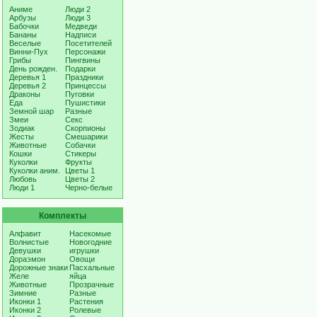
Аниме
Люди 2
Арбузы
Люди 3
Бабочки
Медведи
Бананы
Надписи
Веселые
Посетителей
Винни-Пух
Персонажи
Грибы
Пингвины
День рожден.
Подарки
Деревья 1
Праздники
Деревья 2
Принцессы
Драконы
Пуговки
Еда
Пушистики
Земной шар
Разные
Змеи
Секс
Зодиак
Скорпионы
Жесты
Смешарики
Животные
Собачки
Кошки
Стикеры
Куколки
Фрукты
Куколки аним.
Цветы 1
Любовь
Цветы 2
Люди 1
Черно-белые
Комплекты
Алфавит
Насекомые
Волнистые
Новогодние
Девушки
игрушки
Дораэмон
Овощи
Дорожные знаки
Пасхальные
Желе
яйца
Животные
Прозрачные
Зимние
Разные
Иконки 1
Растения
Иконки 2
Ролевые