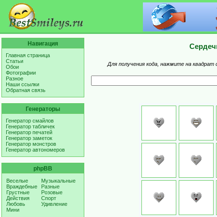
Навигация
Сердеч
Главная страница
Статьи
Для получения кода, нажмите на квадрат 
Обои
Фотографии
Разное
Наши ссылки
Обратная связь
Генераторы
Генератор смайлов
Генератор табличек
Генератор печатей
Генератор заметок
Генератор монстров
Генератор автономеров
phpBB
Веселые
Музыкальные
Враждебные
Разные
Грустные
Розовые
Действия
Спорт
Любовь
Удивление
Мини