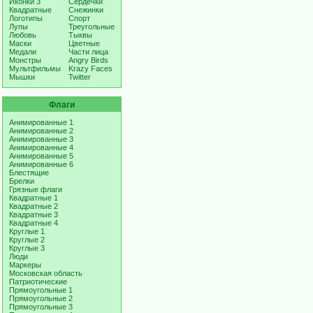
Иконки 3
Сердечки
Квадратные
Снежинки
Логотипы
Спорт
Лупы
Треугольные
Любовь
Тыквы
Маски
Цветные
Медали
Части лица
Монстры
Angry Birds
Мультфильмы
Krazy Faces
Мышки
Twitter
Флаги
Анимированные 1
Анимированные 2
Анимированные 3
Анимированные 4
Анимированные 5
Анимированные 6
Блестящие
Брелки
Грязные флаги
Квадратные 1
Квадратные 2
Квадратные 3
Квадратные 4
Круглые 1
Круглые 2
Круглые 3
Люди
Маркеры
Московская область
Патриотические
Прямоугольные 1
Прямоугольные 2
Прямоугольные 3