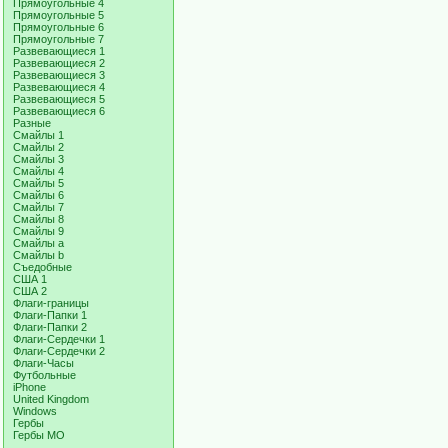
Прямоугольные 4
Прямоугольные 5
Прямоугольные 6
Прямоугольные 7
Развевающиеся 1
Развевающиеся 2
Развевающиеся 3
Развевающиеся 4
Развевающиеся 5
Развевающиеся 6
Разные
Смайлы 1
Смайлы 2
Смайлы 3
Смайлы 4
Смайлы 5
Смайлы 6
Смайлы 7
Смайлы 8
Смайлы 9
Смайлы a
Смайлы b
Съедобные
США 1
США 2
Флаги-границы
Флаги-Папки 1
Флаги-Папки 2
Флаги-Сердечки 1
Флаги-Сердечки 2
Флаги-Часы
Футбольные
iPhone
United Kingdom
Windows
Гербы
Гербы МО