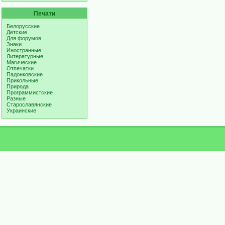
Печати
Белорусские
Детские
Для форумов
Знаки
Иностранные
Литературные
Магические
Отпечатки
Падонковские
Прикольные
Природа
Программистские
Разные
Старославянские
Украинские