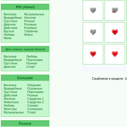
IPB (Aiwan)
Веселые
Музыкальные
Враждебные
Негатив
Грустные
Разные
Девочки
Розовые
Действия
Ролевые
Крутые
Таблички
Любовь
Флаги
Мини
Для темных скинов (Aiwan)
Веселые
Любовь
Враждебные
Персонажи
Грустные
Разные
Девочки
Спорт
Большие
Смайликов в разделе: 1
Веселые
Общение
Враждебные
Огромные
Грустные
Персонажи
Действия
Разные
Желтые
Сердечки 1
Животные
Сердечки 2
Любовь
Снежки
Монстры
Солнышки
Музыкальные
Спорт
Разные