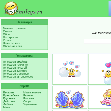
Навигация
Главная страница
Статьи
Для получения
Обои
Фотографии
Разное
Наши ссылки
Обратная связь
Генераторы
Генератор смайлов
Генератор табличек
Генератор печатей
Генератор заметок
Генератор монстров
Генератор автономеров
phpBB
Веселые
Музыкальные
Враждебные
Разные
Грустные
Розовые
Действия
Спорт
Любовь
Удивление
Мини