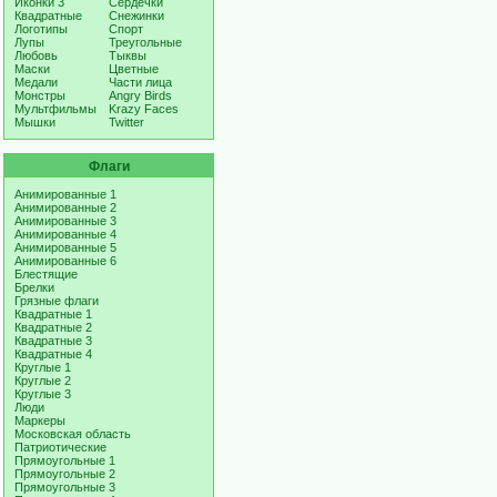
Иконки 3
Сердечки
Квадратные
Снежинки
Логотипы
Спорт
Лупы
Треугольные
Любовь
Тыквы
Маски
Цветные
Медали
Части лица
Монстры
Angry Birds
Мультфильмы
Krazy Faces
Мышки
Twitter
Флаги
Анимированные 1
Анимированные 2
Анимированные 3
Анимированные 4
Анимированные 5
Анимированные 6
Блестящие
Брелки
Грязные флаги
Квадратные 1
Квадратные 2
Квадратные 3
Квадратные 4
Круглые 1
Круглые 2
Круглые 3
Люди
Маркеры
Московская область
Патриотические
Прямоугольные 1
Прямоугольные 2
Прямоугольные 3