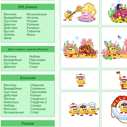
IPB (Aiwan)
Веселые
Музыкальные
Враждебные
Негатив
Грустные
Разные
Девочки
Розовые
Действия
Ролевые
Крутые
Таблички
Любовь
Флаги
Мини
Для темных скинов (Aiwan)
Веселые
Любовь
Враждебные
Персонажи
Грустные
Разные
Девочки
Спорт
Большие
Веселые
Общение
Враждебные
Огромные
Грустные
Персонажи
Действия
Разные
Желтые
Сердечки 1
Животные
Сердечки 2
Любовь
Снежки
Монстры
Солнышки
Музыкальные
Спорт
Разные