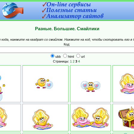
Разные. Большие. Смайлики
 кода, нажмите на квадрат со смайлом. Нажмите на код, чтобы скопировать его в 
Код:
ubb
html
url
Страницы:
1
2
3
4