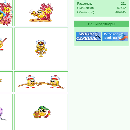
Разделов:
211
Смайликов:
57442
Объем (Кб):
464145
Наши партнеры