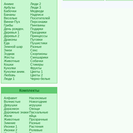
Аниме
Люди 2
Арбузы
Люди 3
Бабочки
Медведи
Бананы
Надписи
Веселые
Посетителей
Винни-Пух
Персонажи
Грибы
Пингвины
День рожден.
Подарки
Деревья 1
Праздники
Деревья 2
Принцессы
Драконы
Пуговки
Еда
Пушистики
Земной шар
Разные
Змеи
Секс
Зодиак
Скорпионы
Жесты
Смешарики
Животные
Собачки
Кошки
Стикеры
Куколки
Фрукты
Куколки аним.
Цветы 1
Любовь
Цветы 2
Люди 1
Черно-белые
Комплекты
Алфавит
Насекомые
Волнистые
Новогодние
Девушки
игрушки
Дораэмон
Овощи
Дорожные знаки
Пасхальные
Желе
яйца
Животные
Прозрачные
Зимние
Разные
Иконки 1
Растения
Иконки 2
Ролевые