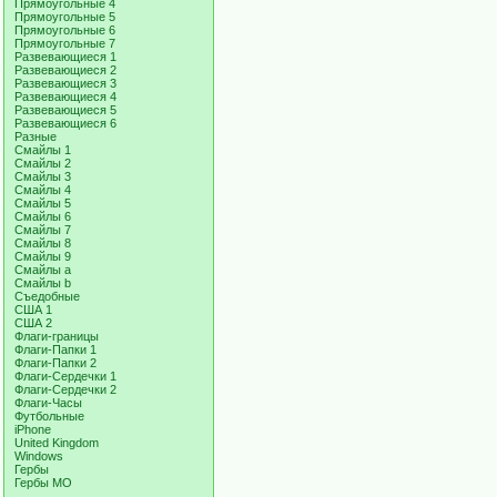
Прямоугольные 4
Прямоугольные 5
Прямоугольные 6
Прямоугольные 7
Развевающиеся 1
Развевающиеся 2
Развевающиеся 3
Развевающиеся 4
Развевающиеся 5
Развевающиеся 6
Разные
Смайлы 1
Смайлы 2
Смайлы 3
Смайлы 4
Смайлы 5
Смайлы 6
Смайлы 7
Смайлы 8
Смайлы 9
Смайлы a
Смайлы b
Съедобные
США 1
США 2
Флаги-границы
Флаги-Папки 1
Флаги-Папки 2
Флаги-Сердечки 1
Флаги-Сердечки 2
Флаги-Часы
Футбольные
iPhone
United Kingdom
Windows
Гербы
Гербы МО