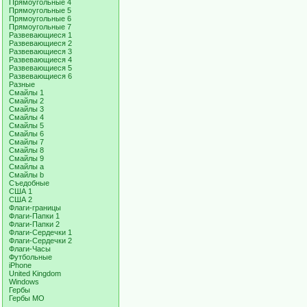
Прямоугольные 4
Прямоугольные 5
Прямоугольные 6
Прямоугольные 7
Развевающиеся 1
Развевающиеся 2
Развевающиеся 3
Развевающиеся 4
Развевающиеся 5
Развевающиеся 6
Разные
Смайлы 1
Смайлы 2
Смайлы 3
Смайлы 4
Смайлы 5
Смайлы 6
Смайлы 7
Смайлы 8
Смайлы 9
Смайлы a
Смайлы b
Съедобные
США 1
США 2
Флаги-границы
Флаги-Папки 1
Флаги-Папки 2
Флаги-Сердечки 1
Флаги-Сердечки 2
Флаги-Часы
Футбольные
iPhone
United Kingdom
Windows
Гербы
Гербы МО