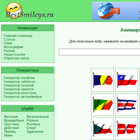
Навигация
Анимиро
Главная страница
Статьи
Для получения кода, нажмите на квадрат 
Обои
Фотографии
Разное
Наши ссылки
Обратная связь
Генераторы
Генератор смайлов
Генератор табличек
Генератор печатей
Генератор заметок
Генератор монстров
Генератор автономеров
phpBB
Веселые
Музыкальные
Враждебные
Разные
Грустные
Розовые
Действия
Спорт
Любовь
Удивление
Мини