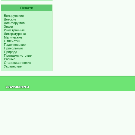
Печати
Белорусские
Детские
Для форумов
Знаки
Иностранные
Литературные
Магические
Отпечатки
Падонковские
Прикольные
Природа
Программистские
Разные
Старославянские
Украинские