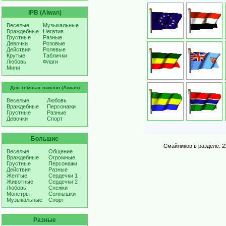
IPB (Aiwan)
Веселые
Музыкальные
Враждебные
Негатив
Грустные
Разные
Девочки
Розовые
Действия
Ролевые
Крутые
Таблички
Любовь
Флаги
Мини
Для темных скинов (Aiwan)
Веселые
Любовь
Враждебные
Персонажи
Грустные
Разные
Девочки
Спорт
Большие
Смайликов в разделе: 2
Веселые
Общение
Враждебные
Огромные
Грустные
Персонажи
Действия
Разные
Желтые
Сердечки 1
Животные
Сердечки 2
Любовь
Снежки
Монстры
Солнышки
Музыкальные
Спорт
Разные