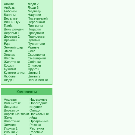
Аниме
Люди 2
Арбузы
Люди 3
Бабочки
Медведи
Бананы
Надписи
Веселые
Посетителей
Винни-Пух
Персонажи
Грибы
Пингвины
День рожден.
Подарки
Деревья 1
Праздники
Деревья 2
Принцессы
Драконы
Пуговки
Еда
Пушистики
Земной шар
Разные
Змеи
Секс
Зодиак
Скорпионы
Жесты
Смешарики
Животные
Собачки
Кошки
Стикеры
Куколки
Фрукты
Куколки аним.
Цветы 1
Любовь
Цветы 2
Люди 1
Черно-белые
Комплекты
Алфавит
Насекомые
Волнистые
Новогодние
Девушки
игрушки
Дораэмон
Овощи
Дорожные знаки
Пасхальные
Желе
яйца
Животные
Прозрачные
Зимние
Разные
Иконки 1
Растения
Иконки 2
Ролевые