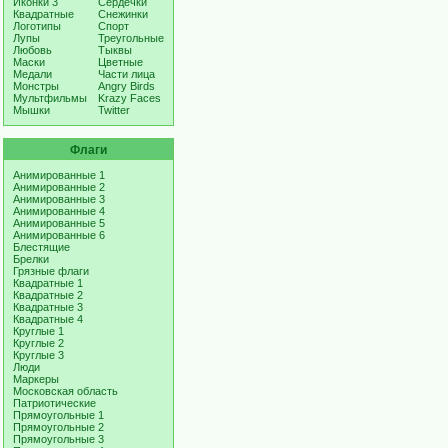
Иконки 3
Сердечки
Квадратные
Снежинки
Логотипы
Спорт
Лупы
Треугольные
Любовь
Тыквы
Маски
Цветные
Медали
Части лица
Монстры
Angry Birds
Мультфильмы
Krazy Faces
Мышки
Twitter
Флаги
Анимированные 1
Анимированные 2
Анимированные 3
Анимированные 4
Анимированные 5
Анимированные 6
Блестящие
Брелки
Грязные флаги
Квадратные 1
Квадратные 2
Квадратные 3
Квадратные 4
Круглые 1
Круглые 2
Круглые 3
Люди
Маркеры
Московская область
Патриотические
Прямоугольные 1
Прямоугольные 2
Прямоугольные 3