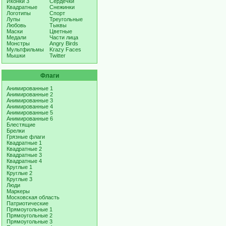
Иконки 3
Сердечки
Квадратные
Снежинки
Логотипы
Спорт
Лупы
Треугольные
Любовь
Тыквы
Маски
Цветные
Медали
Части лица
Монстры
Angry Birds
Мультфильмы
Krazy Faces
Мышки
Twitter
Флаги
Анимированные 1
Анимированные 2
Анимированные 3
Анимированные 4
Анимированные 5
Анимированные 6
Блестящие
Брелки
Грязные флаги
Квадратные 1
Квадратные 2
Квадратные 3
Квадратные 4
Круглые 1
Круглые 2
Круглые 3
Люди
Маркеры
Московская область
Патриотические
Прямоугольные 1
Прямоугольные 2
Прямоугольные 3