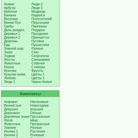
Аниме
Люди 2
Арбузы
Люди 3
Бабочки
Медведи
Бананы
Надписи
Веселые
Посетителей
Винни-Пух
Персонажи
Грибы
Пингвины
День рожден.
Подарки
Деревья 1
Праздники
Деревья 2
Принцессы
Драконы
Пуговки
Еда
Пушистики
Земной шар
Разные
Змеи
Секс
Зодиак
Скорпионы
Жесты
Смешарики
Животные
Собачки
Кошки
Стикеры
Куколки
Фрукты
Куколки аним.
Цветы 1
Любовь
Цветы 2
Люди 1
Черно-белые
Комплекты
Алфавит
Насекомые
Волнистые
Новогодние
Девушки
игрушки
Дораэмон
Овощи
Дорожные знаки
Пасхальные
Желе
яйца
Животные
Прозрачные
Зимние
Разные
Иконки 1
Растения
Иконки 2
Ролевые