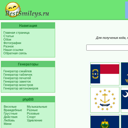
Навигация
Главная страница
Статьи
Для получения кода,
Обои
Фотографии
Разное
Наши ссылки
Обратная связь
Генераторы
Генератор смайлов
Генератор табличек
Генератор печатей
Генератор заметок
Генератор монстров
Генератор автономеров
phpBB
Веселые
Музыкальные
Враждебные
Разные
Грустные
Розовые
Действия
Спорт
Любовь
Удивление
Мини