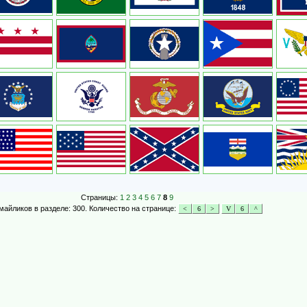
Страницы:
1
2
3
4
5
6
7
8
9
майликов в разделе: 300. Количество на странице: