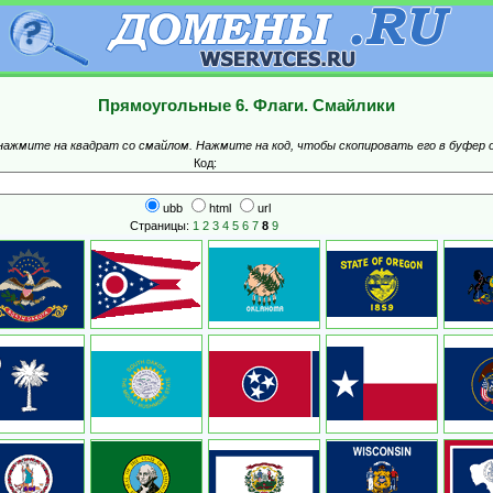
Прямоугольные 6. Флаги. Смайлики
 нажмите на квадрат со смайлом. Нажмите на код, чтобы скопировать его в буфер 
Код:
ubb
html
url
Страницы:
1
2
3
4
5
6
7
8
9