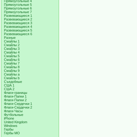
Прямоугольные 4
Прямоугольные 5
Прямоугольные 6
Прямоугольные 7
Развевающиеся 1
Развевающиеся 2
Развевающиеся 3
Развевающиеся 4
Развевающиеся 5
Развевающиеся 6
Разные
Смайлы 1
Смайлы 2
Смайлы 3
Смайлы 4
Смайлы 5
Смайлы 6
Смайлы 7
Смайлы 8
Смайлы 9
Смайлы a
Смайлы b
Съедобные
США 1
США 2
Флаги-границы
Флаги-Папки 1
Флаги-Папки 2
Флаги-Сердечки 1
Флаги-Сердечки 2
Флаги-Часы
Футбольные
iPhone
United Kingdom
Windows
Гербы
Гербы МО