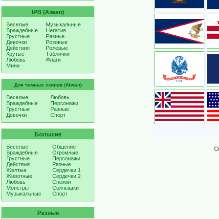
IPB (Aiwan)
Веселые
Музыкальные
Враждебные
Негатив
Грустные
Разные
Девочки
Розовые
Действия
Ролевые
Крутые
Таблички
Любовь
Флаги
Мини
Для темных скинов (Aiwan)
Веселые
Любовь
Враждебные
Персонажи
Грустные
Разные
Девочки
Спорт
Большие
Веселые
Общение
С
Враждебные
Огромные
Грустные
Персонажи
Действия
Разные
Желтые
Сердечки 1
Животные
Сердечки 2
Любовь
Снежки
Монстры
Солнышки
Музыкальные
Спорт
Разные