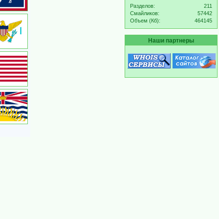
Разделов:
211
Смайликов:
57442
Объем (Кб):
464145
Наши партнеры