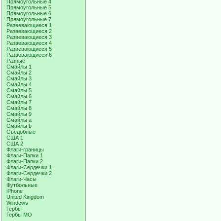
Прямоугольные 4
Прямоугольные 5
Прямоугольные 6
Прямоугольные 7
Развевающиеся 1
Развевающиеся 2
Развевающиеся 3
Развевающиеся 4
Развевающиеся 5
Развевающиеся 6
Разные
Смайлы 1
Смайлы 2
Смайлы 3
Смайлы 4
Смайлы 5
Смайлы 6
Смайлы 7
Смайлы 8
Смайлы 9
Смайлы a
Смайлы b
Съедобные
США 1
США 2
Флаги-границы
Флаги-Папки 1
Флаги-Папки 2
Флаги-Сердечки 1
Флаги-Сердечки 2
Флаги-Часы
Футбольные
iPhone
United Kingdom
Windows
Гербы
Гербы МО