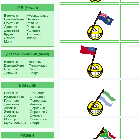
IPB (Aiwan)
Веселые
Музыкальные
Враждебные
Негатив
Грустные
Разные
Девочки
Розовые
Действия
Ролевые
Крутые
Таблички
Любовь
Флаги
Мини
Для темных скинов (Aiwan)
Веселые
Любовь
Враждебные
Персонажи
Грустные
Разные
Девочки
Спорт
Большие
Веселые
Общение
Враждебные
Огромные
Грустные
Персонажи
Действия
Разные
Желтые
Сердечки 1
Животные
Сердечки 2
Любовь
Снежки
Монстры
Солнышки
Музыкальные
Спорт
Разные