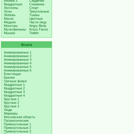
Иконки 3
Сердечки
Квадратные
Снежинки
Логотипы
Спорт
Лупы
Треугольные
Любовь
Тыквы
Маски
Цветные
Медали
Части лица
Монстры
Angry Birds
Мультфильмы
Krazy Faces
Мышки
Twitter
Флаги
Анимированные 1
Анимированные 2
Анимированные 3
Анимированные 4
Анимированные 5
Анимированные 6
Блестящие
Брелки
Грязные флаги
Квадратные 1
Квадратные 2
Квадратные 3
Квадратные 4
Круглые 1
Круглые 2
Круглые 3
Люди
Маркеры
Московская область
Патриотические
Прямоугольные 1
Прямоугольные 2
Прямоугольные 3