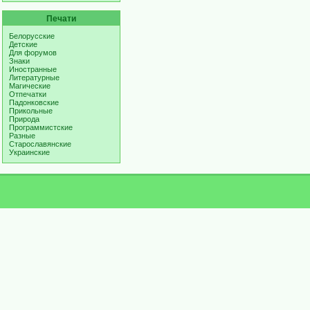
Печати
Белорусские
Детские
Для форумов
Знаки
Иностранные
Литературные
Магические
Отпечатки
Падонковские
Прикольные
Природа
Программистские
Разные
Старославянские
Украинские