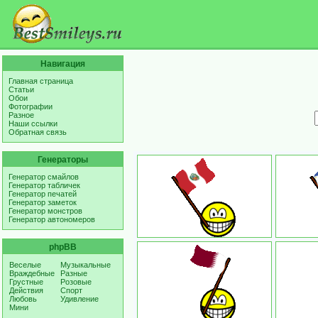
Навигация
Главная страница
Статьи
Обои
Фотографии
Разное
Наши ссылки
Обратная связь
Генераторы
Генератор смайлов
Генератор табличек
Генератор печатей
Генератор заметок
Генератор монстров
Генератор автономеров
phpBB
Веселые
Музыкальные
Враждебные
Разные
Грустные
Розовые
Действия
Спорт
Любовь
Удивление
Мини