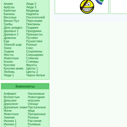
Аниме
Люди 2
Арбузы
Люди 3
Бабочки
Медведи
Бананы
Надписи
Веселые
Посетителей
Винни-Пух
Персонажи
Грибы
Пингвины
День рожден.
Подарки
Деревья 1
Праздники
Деревья 2
Принцессы
Драконы
Пуговки
Еда
Пушистики
Земной шар
Разные
Змеи
Секс
Зодиак
Скорпионы
Жесты
Смешарики
Животные
Собачки
Кошки
Стикеры
Куколки
Фрукты
Куколки аним.
Цветы 1
Любовь
Цветы 2
Люди 1
Черно-белые
Комплекты
Алфавит
Насекомые
Волнистые
Новогодние
Девушки
игрушки
Дораэмон
Овощи
Дорожные знаки
Пасхальные
Желе
яйца
Животные
Прозрачные
Зимние
Разные
Иконки 1
Растения
Иконки 2
Ролевые