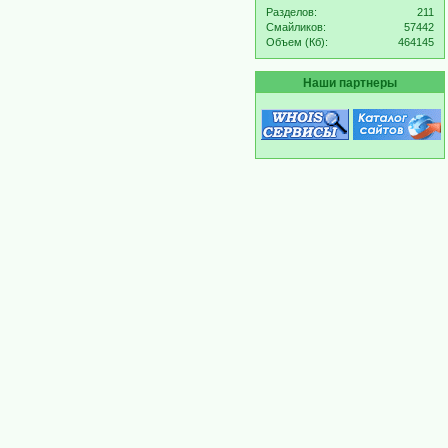
Разделов:
211
Смайликов:
57442
Объем (Кб):
464145
Наши партнеры