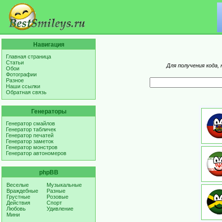
Навигация
Главная страница
Статьи
Для получения кода,
Обои
Фотографии
Разное
Наши ссылки
Обратная связь
Генераторы
Генератор смайлов
Генератор табличек
Генератор печатей
Генератор заметок
Генератор монстров
Генератор автономеров
phpBB
Веселые
Музыкальные
Враждебные
Разные
Грустные
Розовые
Действия
Спорт
Любовь
Удивление
Мини