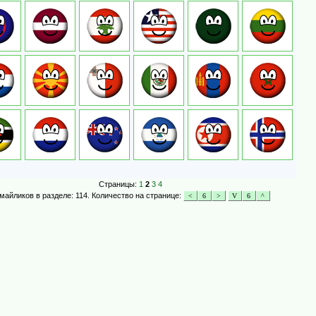
Страницы:
1
2
3
4
майликов в разделе: 114. Количество на странице: