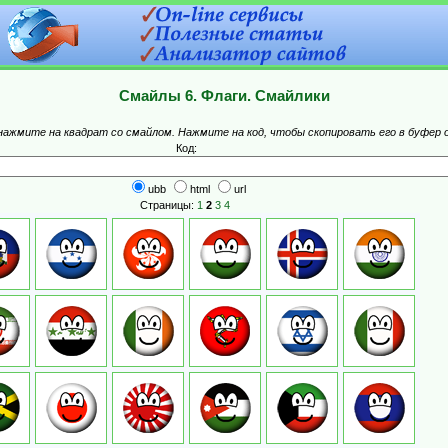
Смайлы 6. Флаги. Смайлики
 нажмите на квадрат со смайлом. Нажмите на код, чтобы скопировать его в буфер 
Код:
ubb
html
url
Страницы:
1
2
3
4