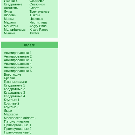
Иконки 3
Сердечки
Квадратные
Снежинки
Логотипы
Спорт
Лупы
Треугольные
Любовь
Тыквы
Маски
Цветные
Медали
Части лица
Монстры
Angry Birds
Мультфильмы
Krazy Faces
Мышки
Twitter
Флаги
Анимированные 1
Анимированные 2
Анимированные 3
Анимированные 4
Анимированные 5
Анимированные 6
Блестящие
Брелки
Грязные флаги
Квадратные 1
Квадратные 2
Квадратные 3
Квадратные 4
Круглые 1
Круглые 2
Круглые 3
Люди
Маркеры
Московская область
Патриотические
Прямоугольные 1
Прямоугольные 2
Прямоугольные 3