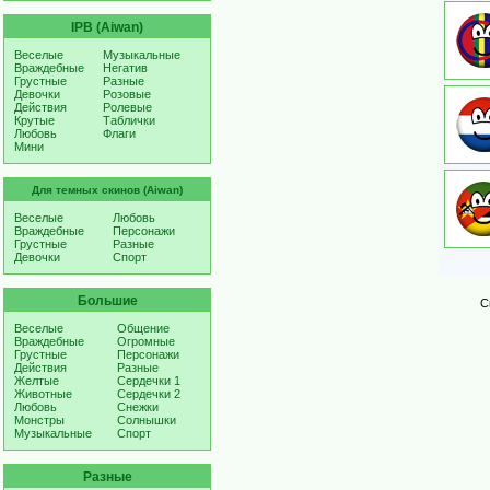
IPB (Aiwan)
Веселые
Музыкальные
Враждебные
Негатив
Грустные
Разные
Девочки
Розовые
Действия
Ролевые
Крутые
Таблички
Любовь
Флаги
Мини
Для темных скинов (Aiwan)
Веселые
Любовь
Враждебные
Персонажи
Грустные
Разные
Девочки
Спорт
Большие
С
Веселые
Общение
Враждебные
Огромные
Грустные
Персонажи
Действия
Разные
Желтые
Сердечки 1
Животные
Сердечки 2
Любовь
Снежки
Монстры
Солнышки
Музыкальные
Спорт
Разные