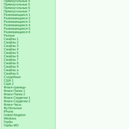
Прямоугольные 4
Прямоугольные 5
Прямоугольные 6
Прямоугольные 7
Развевающиеся 1
Развевающиеся 2
Развевающиеся 3
Развевающиеся 4
Развевающиеся 5
Развевающиеся 6
Разные
Смайлы 1
Смайлы 2
Смайлы 3
Смайлы 4
Смайлы 5
Смайлы 6
Смайлы 7
Смайлы 8
Смайлы 9
Смайлы a
Смайлы b
Съедобные
США 1
США 2
Флаги-границы
Флаги-Папки 1
Флаги-Папки 2
Флаги-Сердечки 1
Флаги-Сердечки 2
Флаги-Часы
Футбольные
iPhone
United Kingdom
Windows
Гербы
Гербы МО