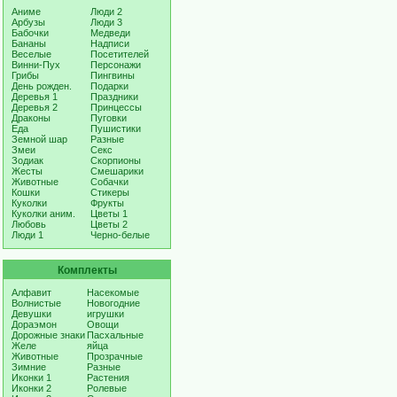
Аниме
Люди 2
Арбузы
Люди 3
Бабочки
Медведи
Бананы
Надписи
Веселые
Посетителей
Винни-Пух
Персонажи
Грибы
Пингвины
День рожден.
Подарки
Деревья 1
Праздники
Деревья 2
Принцессы
Драконы
Пуговки
Еда
Пушистики
Земной шар
Разные
Змеи
Секс
Зодиак
Скорпионы
Жесты
Смешарики
Животные
Собачки
Кошки
Стикеры
Куколки
Фрукты
Куколки аним.
Цветы 1
Любовь
Цветы 2
Люди 1
Черно-белые
Комплекты
Алфавит
Насекомые
Волнистые
Новогодние
Девушки
игрушки
Дораэмон
Овощи
Дорожные знаки
Пасхальные
Желе
яйца
Животные
Прозрачные
Зимние
Разные
Иконки 1
Растения
Иконки 2
Ролевые