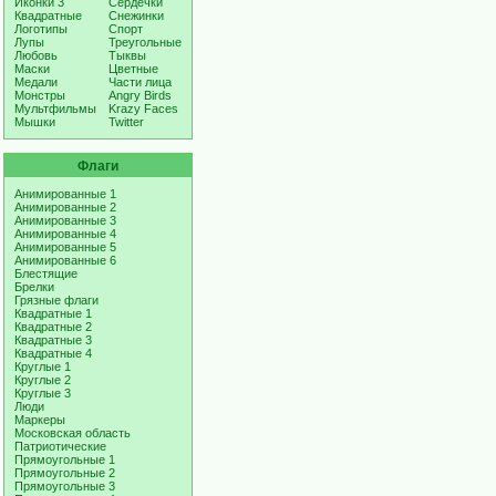
Иконки 3
Сердечки
Квадратные
Снежинки
Логотипы
Спорт
Лупы
Треугольные
Любовь
Тыквы
Маски
Цветные
Медали
Части лица
Монстры
Angry Birds
Мультфильмы
Krazy Faces
Мышки
Twitter
Флаги
Анимированные 1
Анимированные 2
Анимированные 3
Анимированные 4
Анимированные 5
Анимированные 6
Блестящие
Брелки
Грязные флаги
Квадратные 1
Квадратные 2
Квадратные 3
Квадратные 4
Круглые 1
Круглые 2
Круглые 3
Люди
Маркеры
Московская область
Патриотические
Прямоугольные 1
Прямоугольные 2
Прямоугольные 3