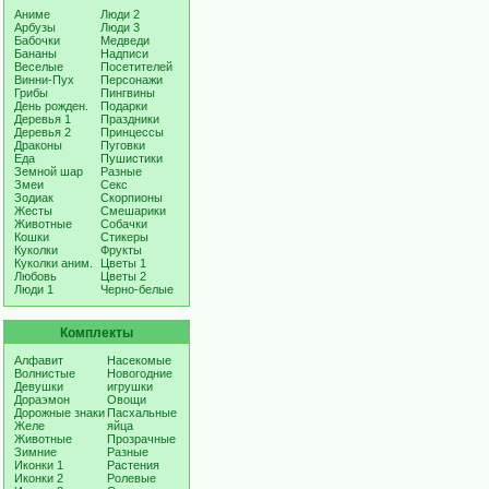
Аниме
Люди 2
Арбузы
Люди 3
Бабочки
Медведи
Бананы
Надписи
Веселые
Посетителей
Винни-Пух
Персонажи
Грибы
Пингвины
День рожден.
Подарки
Деревья 1
Праздники
Деревья 2
Принцессы
Драконы
Пуговки
Еда
Пушистики
Земной шар
Разные
Змеи
Секс
Зодиак
Скорпионы
Жесты
Смешарики
Животные
Собачки
Кошки
Стикеры
Куколки
Фрукты
Куколки аним.
Цветы 1
Любовь
Цветы 2
Люди 1
Черно-белые
Комплекты
Алфавит
Насекомые
Волнистые
Новогодние
Девушки
игрушки
Дораэмон
Овощи
Дорожные знаки
Пасхальные
Желе
яйца
Животные
Прозрачные
Зимние
Разные
Иконки 1
Растения
Иконки 2
Ролевые