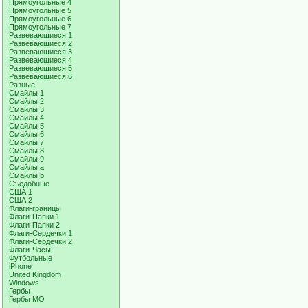
Прямоугольные 4
Прямоугольные 5
Прямоугольные 6
Прямоугольные 7
Развевающиеся 1
Развевающиеся 2
Развевающиеся 3
Развевающиеся 4
Развевающиеся 5
Развевающиеся 6
Разные
Смайлы 1
Смайлы 2
Смайлы 3
Смайлы 4
Смайлы 5
Смайлы 6
Смайлы 7
Смайлы 8
Смайлы 9
Смайлы a
Смайлы b
Съедобные
США 1
США 2
Флаги-границы
Флаги-Папки 1
Флаги-Папки 2
Флаги-Сердечки 1
Флаги-Сердечки 2
Флаги-Часы
Футбольные
iPhone
United Kingdom
Windows
Гербы
Гербы МО