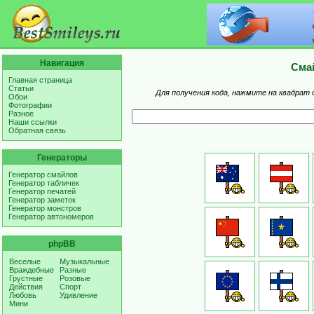
Навигация
Сма
Главная страница
Статьи
Для получения кода, нажмите на квадрат 
Обои
Фотографии
Разное
Наши ссылки
Обратная связь
Генераторы
Генератор смайлов
Генератор табличек
Генератор печатей
Генератор заметок
Генератор монстров
Генератор автономеров
phpBB
Веселые
Музыкальные
Враждебные
Разные
Грустные
Розовые
Действия
Спорт
Любовь
Удивление
Мини