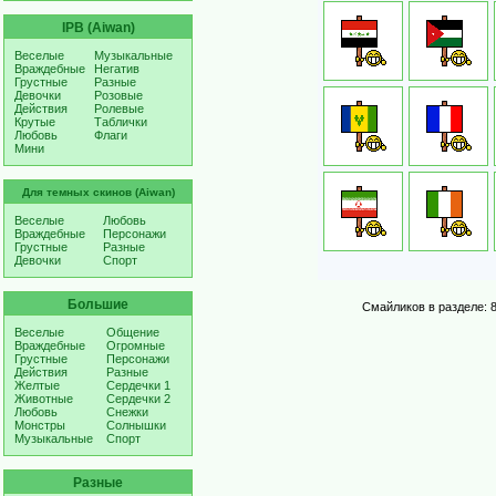
IPB (Aiwan)
Веселые
Музыкальные
Враждебные
Негатив
Грустные
Разные
Девочки
Розовые
Действия
Ролевые
Крутые
Таблички
Любовь
Флаги
Мини
Для темных скинов (Aiwan)
Веселые
Любовь
Враждебные
Персонажи
Грустные
Разные
Девочки
Спорт
Большие
Смайликов в разделе: 8
Веселые
Общение
Враждебные
Огромные
Грустные
Персонажи
Действия
Разные
Желтые
Сердечки 1
Животные
Сердечки 2
Любовь
Снежки
Монстры
Солнышки
Музыкальные
Спорт
Разные