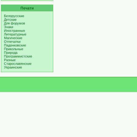
Печати
Белорусские
Детские
Для форумов
Знаки
Иностранные
Литературные
Магические
Отпечатки
Падонковские
Прикольные
Природа
Программистские
Разные
Старославянские
Украинские