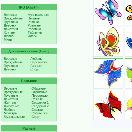
IPB (Aiwan)
Веселые
Музыкальные
Враждебные
Негатив
Грустные
Разные
Девочки
Розовые
Действия
Ролевые
Крутые
Таблички
Любовь
Флаги
Мини
Для темных скинов (Aiwan)
Веселые
Любовь
Враждебные
Персонажи
Грустные
Разные
Девочки
Спорт
Большие
Веселые
Общение
Враждебные
Огромные
Грустные
Персонажи
Действия
Разные
Желтые
Сердечки 1
Животные
Сердечки 2
Любовь
Снежки
Монстры
Солнышки
Музыкальные
Спорт
Разные