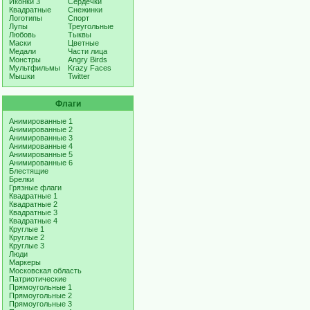
Иконки 3
Сердечки
Квадратные
Снежинки
Логотипы
Спорт
Лупы
Треугольные
Любовь
Тыквы
Маски
Цветные
Медали
Части лица
Монстры
Angry Birds
Мультфильмы
Krazy Faces
Мышки
Twitter
Флаги
Анимированные 1
Анимированные 2
Анимированные 3
Анимированные 4
Анимированные 5
Анимированные 6
Блестящие
Брелки
Грязные флаги
Квадратные 1
Квадратные 2
Квадратные 3
Квадратные 4
Круглые 1
Круглые 2
Круглые 3
Люди
Маркеры
Московская область
Патриотические
Прямоугольные 1
Прямоугольные 2
Прямоугольные 3