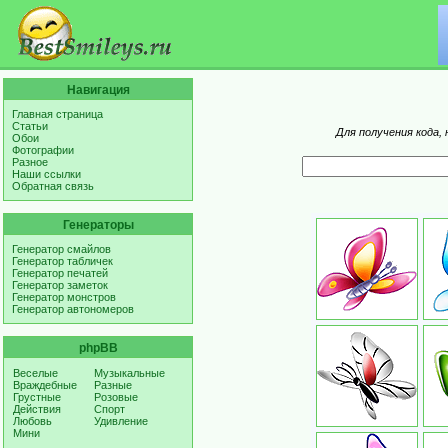
Навигация
Главная страница
Статьи
Для получения кода,
Обои
Фотографии
Разное
Наши ссылки
Обратная связь
Генераторы
Генератор смайлов
Генератор табличек
Генератор печатей
Генератор заметок
Генератор монстров
Генератор автономеров
phpBB
Веселые
Музыкальные
Враждебные
Разные
Грустные
Розовые
Действия
Спорт
Любовь
Удивление
Мини