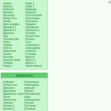
С
Аниме
Люди 2
Арбузы
Люди 3
Бабочки
Медведи
Бананы
Надписи
Веселые
Посетителей
Винни-Пух
Персонажи
Грибы
Пингвины
День рожден.
Подарки
Деревья 1
Праздники
Деревья 2
Принцессы
Драконы
Пуговки
Еда
Пушистики
Земной шар
Разные
Змеи
Секс
Зодиак
Скорпионы
Жесты
Смешарики
Животные
Собачки
Кошки
Стикеры
Куколки
Фрукты
Куколки аним.
Цветы 1
Любовь
Цветы 2
Люди 1
Черно-белые
Комплекты
Алфавит
Насекомые
Волнистые
Новогодние
Девушки
игрушки
Дораэмон
Овощи
Дорожные знаки
Пасхальные
Желе
яйца
Животные
Прозрачные
Зимние
Разные
Иконки 1
Растения
Иконки 2
Ролевые