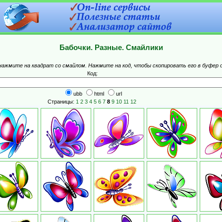
Бабочки. Разные. Смайлики
 нажмите на квадрат со смайлом. Нажмите на код, чтобы скопировать его в буфер 
Код:
ubb
html
url
Страницы:
1
2
3
4
5
6
7
8
9
10
11
12