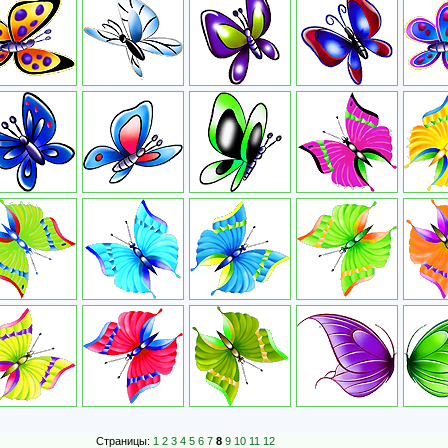
Страницы:
1
2
3
4
5
6
7
8
9
10
11
12