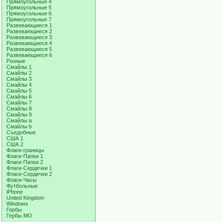
Прямоугольные 4
Прямоугольные 5
Прямоугольные 6
Прямоугольные 7
Развевающиеся 1
Развевающиеся 2
Развевающиеся 3
Развевающиеся 4
Развевающиеся 5
Развевающиеся 6
Разные
Смайлы 1
Смайлы 2
Смайлы 3
Смайлы 4
Смайлы 5
Смайлы 6
Смайлы 7
Смайлы 8
Смайлы 9
Смайлы a
Смайлы b
Съедобные
США 1
США 2
Флаги-границы
Флаги-Папки 1
Флаги-Папки 2
Флаги-Сердечки 1
Флаги-Сердечки 2
Флаги-Часы
Футбольные
iPhone
United Kingdom
Windows
Гербы
Гербы МО