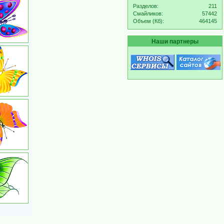
Разделов:
211
Смайликов:
57442
Объем (Кб):
464145
Наши партнеры