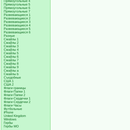
Прямоугольные 4
Прямоугольные 5
Прямоугольные 6
Прямоугольные 7
Развевающиеся 1
Развевающиеся 2
Развевающиеся 3
Развевающиеся 4
Развевающиеся 5
Развевающиеся 6
Разные
Смайлы 1
Смайлы 2
Смайлы 3
Смайлы 4
Смайлы 5
Смайлы 6
Смайлы 7
Смайлы 8
Смайлы 9
Смайлы a
Смайлы b
Съедобные
США 1
США 2
Флаги-границы
Флаги-Папки 1
Флаги-Папки 2
Флаги-Сердечки 1
Флаги-Сердечки 2
Флаги-Часы
Футбольные
iPhone
United Kingdom
Windows
Гербы
Гербы МО