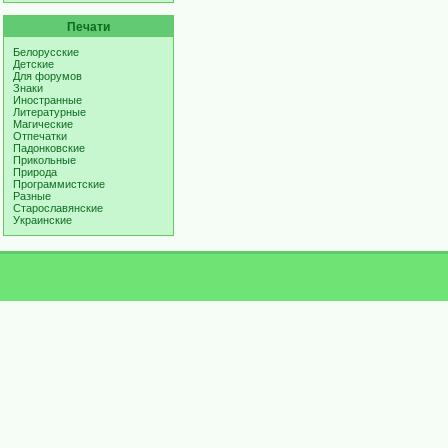
Печати
Белорусские
Детские
Для форумов
Знаки
Иностранные
Литературные
Магические
Отпечатки
Падонковские
Прикольные
Природа
Программистские
Разные
Старославянские
Украинские