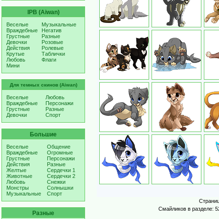
IPB (Aiwan)
Веселые
Музыкальные
Враждебные
Негатив
Грустные
Разные
Девочки
Розовые
Действия
Ролевые
Крутые
Таблички
Любовь
Флаги
Мини
Для темных скинов (Aiwan)
Веселые
Любовь
Враждебные
Персонажи
Грустные
Разные
Девочки
Спорт
Большие
Веселые
Общение
Враждебные
Огромные
Грустные
Персонажи
Действия
Разные
Желтые
Сердечки 1
Животные
Сердечки 2
Любовь
Снежки
Монстры
Солнышки
Музыкальные
Спорт
Страни
Смайликов в разделе: 5
Разные