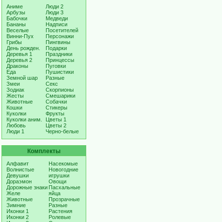
Аниме
Люди 2
Арбузы
Люди 3
Бабочки
Медведи
Бананы
Надписи
Веселые
Посетителей
Винни-Пух
Персонажи
Грибы
Пингвины
День рожден.
Подарки
Деревья 1
Праздники
Деревья 2
Принцессы
Драконы
Пуговки
Еда
Пушистики
Земной шар
Разные
Змеи
Секс
Зодиак
Скорпионы
Жесты
Смешарики
Животные
Собачки
Кошки
Стикеры
Куколки
Фрукты
Куколки аним.
Цветы 1
Любовь
Цветы 2
Люди 1
Черно-белые
Комплекты
Алфавит
Насекомые
Волнистые
Новогодние
Девушки
игрушки
Дораэмон
Овощи
Дорожные знаки
Пасхальные
Желе
яйца
Животные
Прозрачные
Зимние
Разные
Иконки 1
Растения
Иконки 2
Ролевые