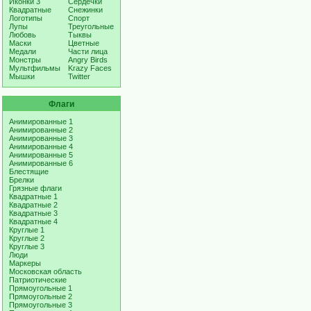
Иконки 3
Сердечки
Квадратные
Снежинки
Логотипы
Спорт
Лупы
Треугольные
Любовь
Тыквы
Маски
Цветные
Медали
Части лица
Монстры
Angry Birds
Мультфильмы
Krazy Faces
Мышки
Twitter
Флаги
Анимированные 1
Анимированные 2
Анимированные 3
Анимированные 4
Анимированные 5
Анимированные 6
Блестящие
Брелки
Грязные флаги
Квадратные 1
Квадратные 2
Квадратные 3
Квадратные 4
Круглые 1
Круглые 2
Круглые 3
Люди
Маркеры
Московская область
Патриотические
Прямоугольные 1
Прямоугольные 2
Прямоугольные 3