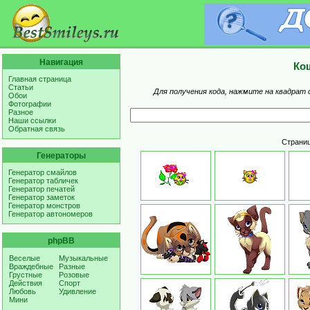
Навигация
Ко
Главная страница
Статьи
Для получения кода, нажмите на квадрат 
Обои
Фотографии
Разное
Наши ссылки
Обратная связь
Страни
Генераторы
Генератор смайлов
Генератор табличек
Генератор печатей
Генератор заметок
Генератор монстров
Генератор автономеров
phpBB
Веселые
Музыкальные
Враждебные
Разные
Грустные
Розовые
Действия
Спорт
Любовь
Удивление
Мини