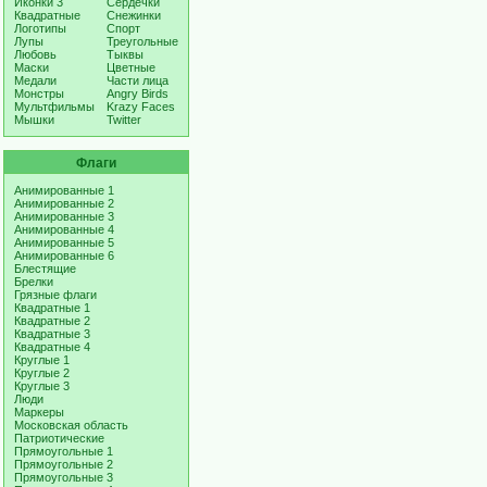
Иконки 3
Сердечки
Квадратные
Снежинки
Логотипы
Спорт
Лупы
Треугольные
Любовь
Тыквы
Маски
Цветные
Медали
Части лица
Монстры
Angry Birds
Мультфильмы
Krazy Faces
Мышки
Twitter
Флаги
Анимированные 1
Анимированные 2
Анимированные 3
Анимированные 4
Анимированные 5
Анимированные 6
Блестящие
Брелки
Грязные флаги
Квадратные 1
Квадратные 2
Квадратные 3
Квадратные 4
Круглые 1
Круглые 2
Круглые 3
Люди
Маркеры
Московская область
Патриотические
Прямоугольные 1
Прямоугольные 2
Прямоугольные 3