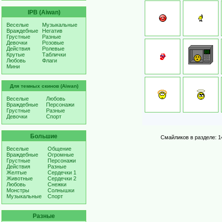
IPB (Aiwan)
Веселые
Музыкальные
Враждебные
Негатив
Грустные
Разные
Девочки
Розовые
Действия
Ролевые
Крутые
Таблички
Любовь
Флаги
Мини
Для темных скинов (Aiwan)
Веселые
Любовь
Враждебные
Персонажи
Грустные
Разные
Девочки
Спорт
Большие
Смайликов в разделе: 1
Веселые
Общение
Враждебные
Огромные
Грустные
Персонажи
Действия
Разные
Желтые
Сердечки 1
Животные
Сердечки 2
Любовь
Снежки
Монстры
Солнышки
Музыкальные
Спорт
Разные