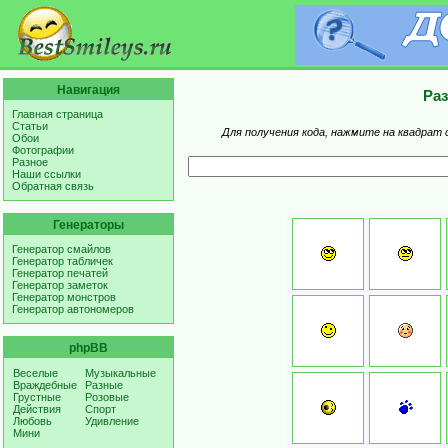
Навигация
Ра
Главная страница
Статьи
Для получения кода, нажмите на квадрат 
Обои
Фотографии
Разное
Наши ссылки
Обратная связь
Генераторы
Генератор смайлов
Генератор табличек
Генератор печатей
Генератор заметок
Генератор монстров
Генератор автономеров
phpBB
Веселые
Музыкальные
Враждебные
Разные
Грустные
Розовые
Действия
Спорт
Любовь
Удивление
Мини