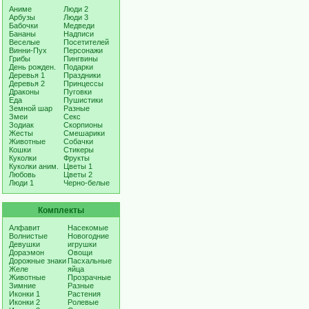
Аниме
Люди 2
Арбузы
Люди 3
Бабочки
Медведи
Бананы
Надписи
Веселые
Посетителей
Винни-Пух
Персонажи
Грибы
Пингвины
День рожден.
Подарки
Деревья 1
Праздники
Деревья 2
Принцессы
Драконы
Пуговки
Еда
Пушистики
Земной шар
Разные
Змеи
Секс
Зодиак
Скорпионы
Жесты
Смешарики
Животные
Собачки
Кошки
Стикеры
Куколки
Фрукты
Куколки аним.
Цветы 1
Любовь
Цветы 2
Люди 1
Черно-белые
Комплекты
Алфавит
Насекомые
Волнистые
Новогодние
Девушки
игрушки
Дораэмон
Овощи
Дорожные знаки
Пасхальные
Желе
яйца
Животные
Прозрачные
Зимние
Разные
Иконки 1
Растения
Иконки 2
Ролевые