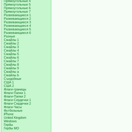
Прямоугольные 4
Прямоугольные 5
Прямоугольные 6
Прямоугольные 7
Развевающиеся 1
Развевающиеся 2
Развевающиеся 3
Развевающиеся 4
Развевающиеся 5
Развевающиеся 6
Разные
Смайлы 1
Смайлы 2
Смайлы 3
Смайлы 4
Смайлы 5
Смайлы 6
Смайлы 7
Смайлы 8
Смайлы 9
Смайлы a
Смайлы b
Съедобные
США 1
США 2
Флаги-границы
Флаги-Папки 1
Флаги-Папки 2
Флаги-Сердечки 1
Флаги-Сердечки 2
Флаги-Часы
Футбольные
iPhone
United Kingdom
Windows
Гербы
Гербы МО