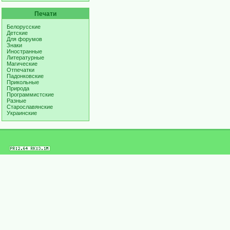
Печати
Белорусские
Детские
Для форумов
Знаки
Иностранные
Литературные
Магические
Отпечатки
Падонковские
Прикольные
Природа
Программистские
Разные
Старославянские
Украинские