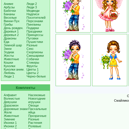
Аниме
Люди 2
Арбузы
Люди 3
Бабочки
Медведи
Бананы
Надписи
Веселые
Посетителей
Винни-Пух
Персонажи
Грибы
Пингвины
День рожден.
Подарки
Деревья 1
Праздники
Деревья 2
Принцессы
Драконы
Пуговки
Еда
Пушистики
Земной шар
Разные
Змеи
Секс
Зодиак
Скорпионы
Жесты
Смешарики
Животные
Собачки
Кошки
Стикеры
Куколки
Фрукты
Куколки аним.
Цветы 1
Любовь
Цветы 2
Люди 1
Черно-белые
Комплекты
Алфавит
Насекомые
С
Волнистые
Новогодние
Смайликов
Девушки
игрушки
Дораэмон
Овощи
Дорожные знаки
Пасхальные
Желе
яйца
Животные
Прозрачные
Зимние
Разные
Иконки 1
Растения
Иконки 2
Ролевые