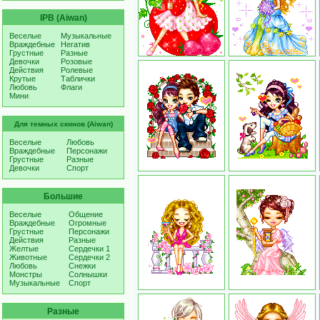
IPB (Aiwan)
Веселые
Музыкальные
Враждебные
Негатив
Грустные
Разные
Девочки
Розовые
Действия
Ролевые
Крутые
Таблички
Любовь
Флаги
Мини
Для темных скинов (Aiwan)
Веселые
Любовь
Враждебные
Персонажи
Грустные
Разные
Девочки
Спорт
Большие
Веселые
Общение
Враждебные
Огромные
Грустные
Персонажи
Действия
Разные
Желтые
Сердечки 1
Животные
Сердечки 2
Любовь
Снежки
Монстры
Солнышки
Музыкальные
Спорт
Разные