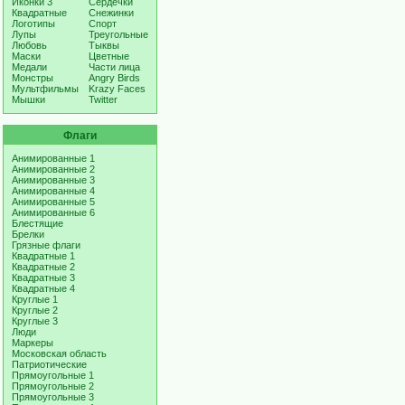
Иконки 3
Сердечки
Квадратные
Снежинки
Логотипы
Спорт
Лупы
Треугольные
Любовь
Тыквы
Маски
Цветные
Медали
Части лица
Монстры
Angry Birds
Мультфильмы
Krazy Faces
Мышки
Twitter
Флаги
Анимированные 1
Анимированные 2
Анимированные 3
Анимированные 4
Анимированные 5
Анимированные 6
Блестящие
Брелки
Грязные флаги
Квадратные 1
Квадратные 2
Квадратные 3
Квадратные 4
Круглые 1
Круглые 2
Круглые 3
Люди
Маркеры
Московская область
Патриотические
Прямоугольные 1
Прямоугольные 2
Прямоугольные 3