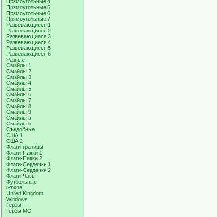
Прямоугольные 4
Прямоугольные 5
Прямоугольные 6
Прямоугольные 7
Развевающиеся 1
Развевающиеся 2
Развевающиеся 3
Развевающиеся 4
Развевающиеся 5
Развевающиеся 6
Разные
Смайлы 1
Смайлы 2
Смайлы 3
Смайлы 4
Смайлы 5
Смайлы 6
Смайлы 7
Смайлы 8
Смайлы 9
Смайлы a
Смайлы b
Съедобные
США 1
США 2
Флаги-границы
Флаги-Папки 1
Флаги-Папки 2
Флаги-Сердечки 1
Флаги-Сердечки 2
Флаги-Часы
Футбольные
iPhone
United Kingdom
Windows
Гербы
Гербы МО