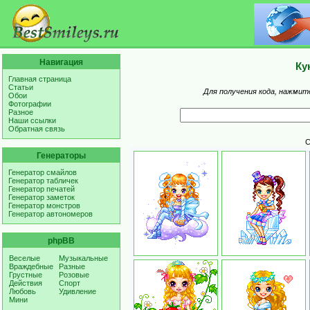
Навигация
Ку
Главная страница
Статьи
Для получения кода, нажмит
Обои
Фотографии
Разное
Наши ссылки
Обратная связь
С
Генераторы
Генератор смайлов
Генератор табличек
Генератор печатей
Генератор заметок
Генератор монстров
Генератор автономеров
phpBB
Веселые
Музыкальные
Враждебные
Разные
Грустные
Розовые
Действия
Спорт
Любовь
Удивление
Мини