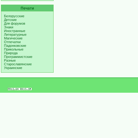
Печати
Белорусские
Детские
Для форумов
Знаки
Иностранные
Литературные
Магические
Отпечатки
Падонковские
Прикольные
Природа
Программистские
Разные
Старославянские
Украинские