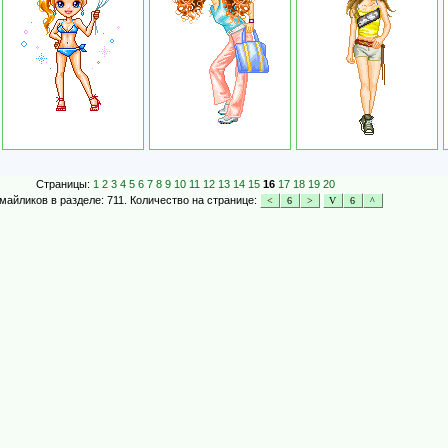
Страницы:
1
2
3
4
5
6
7
8
9
10
11
12
13
14
15
16
17
18
19
20
майликов в разделе: 711. Количество на странице: