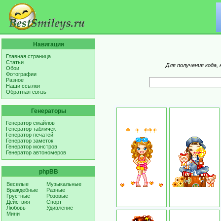
Навигация
Главная страница
Статьи
Для получения кода,
Обои
Фотографии
Разное
Наши ссылки
Обратная связь
Генераторы
Генератор смайлов
Генератор табличек
Генератор печатей
Генератор заметок
Генератор монстров
Генератор автономеров
phpBB
Веселые
Музыкальные
Враждебные
Разные
Грустные
Розовые
Действия
Спорт
Любовь
Удивление
Мини