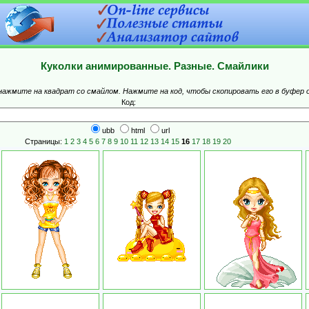
Куколки анимированные. Разные. Смайлики
 нажмите на квадрат со смайлом. Нажмите на код, чтобы скопировать его в буфер 
Код:
ubb
html
url
Страницы:
1
2
3
4
5
6
7
8
9
10
11
12
13
14
15
16
17
18
19
20