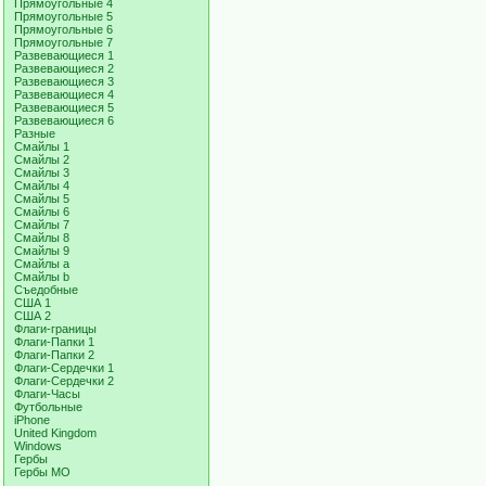
Прямоугольные 4
Прямоугольные 5
Прямоугольные 6
Прямоугольные 7
Развевающиеся 1
Развевающиеся 2
Развевающиеся 3
Развевающиеся 4
Развевающиеся 5
Развевающиеся 6
Разные
Смайлы 1
Смайлы 2
Смайлы 3
Смайлы 4
Смайлы 5
Смайлы 6
Смайлы 7
Смайлы 8
Смайлы 9
Смайлы a
Смайлы b
Съедобные
США 1
США 2
Флаги-границы
Флаги-Папки 1
Флаги-Папки 2
Флаги-Сердечки 1
Флаги-Сердечки 2
Флаги-Часы
Футбольные
iPhone
United Kingdom
Windows
Гербы
Гербы МО