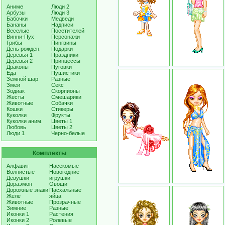
Аниме
Люди 2
Арбузы
Люди 3
Бабочки
Медведи
Бананы
Надписи
Веселые
Посетителей
Винни-Пух
Персонажи
Грибы
Пингвины
День рожден.
Подарки
Деревья 1
Праздники
Деревья 2
Принцессы
Драконы
Пуговки
Еда
Пушистики
Земной шар
Разные
Змеи
Секс
Зодиак
Скорпионы
Жесты
Смешарики
Животные
Собачки
Кошки
Стикеры
Куколки
Фрукты
Куколки аним.
Цветы 1
Любовь
Цветы 2
Люди 1
Черно-белые
Комплекты
Алфавит
Насекомые
Волнистые
Новогодние
Девушки
игрушки
Дораэмон
Овощи
Дорожные знаки
Пасхальные
Желе
яйца
Животные
Прозрачные
Зимние
Разные
Иконки 1
Растения
Иконки 2
Ролевые