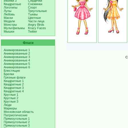
Иконки 3
Сердечки
Квадратные
Снежинки
Логотипы
Спорт
Лупы
Треугольные
Любовь
Тыквы
Маски
Цветные
Медали
Части лица
Монстры
Angry Birds
Мультфильмы
Krazy Faces
Мышки
Twitter
Флаги
Анимированные 1
Анимированные 2
Анимированные 3
С
Анимированные 4
Анимированные 5
Анимированные 6
Блестящие
Брелки
Грязные флаги
Квадратные 1
Квадратные 2
Квадратные 3
Квадратные 4
Круглые 1
Круглые 2
Круглые 3
Люди
Маркеры
Московская область
Патриотические
Прямоугольные 1
Прямоугольные 2
Прямоугольные 3