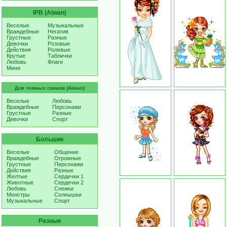
IPB (Aiwan)
Веселые
Музыкальные
Враждебные
Негатив
Грустные
Разные
Девочки
Розовые
Действия
Ролевые
Крутые
Таблички
Любовь
Флаги
Мини
Для темных скинов (Aiwan)
Веселые
Любовь
Враждебные
Персонажи
Грустные
Разные
Девочки
Спорт
Большие
Веселые
Общение
Враждебные
Огромные
Грустные
Персонажи
Действия
Разные
Желтые
Сердечки 1
Животные
Сердечки 2
Любовь
Снежки
Монстры
Солнышки
Музыкальные
Спорт
Разные