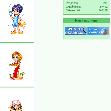
Разделов:
211
Смайликов:
57442
Объем (Кб):
464145
Наши партнеры