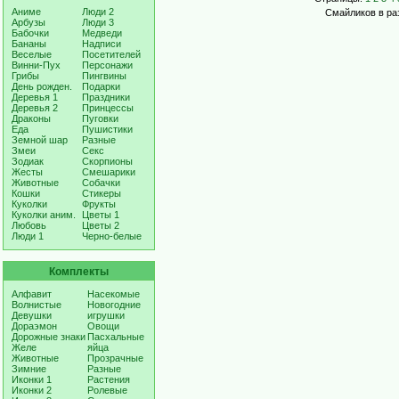
Аниме
Люди 2
Смайликов в раз
Арбузы
Люди 3
Бабочки
Медведи
Бананы
Надписи
Веселые
Посетителей
Винни-Пух
Персонажи
Грибы
Пингвины
День рожден.
Подарки
Деревья 1
Праздники
Деревья 2
Принцессы
Драконы
Пуговки
Еда
Пушистики
Земной шар
Разные
Змеи
Секс
Зодиак
Скорпионы
Жесты
Смешарики
Животные
Собачки
Кошки
Стикеры
Куколки
Фрукты
Куколки аним.
Цветы 1
Любовь
Цветы 2
Люди 1
Черно-белые
Комплекты
Алфавит
Насекомые
Волнистые
Новогодние
Девушки
игрушки
Дораэмон
Овощи
Дорожные знаки
Пасхальные
Желе
яйца
Животные
Прозрачные
Зимние
Разные
Иконки 1
Растения
Иконки 2
Ролевые