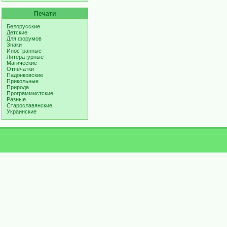
Печати
Белорусские
Детские
Для форумов
Знаки
Иностранные
Литературные
Магические
Отпечатки
Падонковские
Прикольные
Природа
Программистские
Разные
Старославянские
Украинские