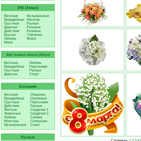
IPB (Aiwan)
Веселые
Музыкальные
Враждебные
Негатив
Грустные
Разные
Девочки
Розовые
Действия
Ролевые
Крутые
Таблички
Любовь
Флаги
Мини
Для темных скинов (Aiwan)
Веселые
Любовь
Враждебные
Персонажи
Грустные
Разные
Девочки
Спорт
Большие
Веселые
Общение
Враждебные
Огромные
Грустные
Персонажи
Действия
Разные
Желтые
Сердечки 1
Животные
Сердечки 2
Любовь
Снежки
Монстры
Солнышки
Музыкальные
Спорт
Разные
Страницы:
1
2
3
4