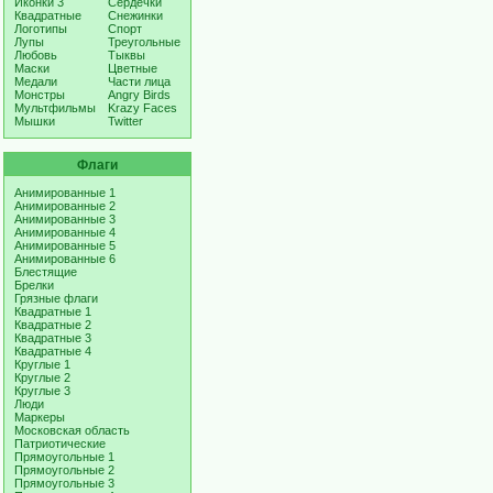
Иконки 3
Сердечки
Квадратные
Снежинки
Логотипы
Спорт
Лупы
Треугольные
Любовь
Тыквы
Маски
Цветные
Медали
Части лица
Монстры
Angry Birds
Мультфильмы
Krazy Faces
Мышки
Twitter
Флаги
Анимированные 1
Анимированные 2
Анимированные 3
Анимированные 4
Анимированные 5
Анимированные 6
Блестящие
Брелки
Грязные флаги
Квадратные 1
Квадратные 2
Квадратные 3
Квадратные 4
Круглые 1
Круглые 2
Круглые 3
Люди
Маркеры
Московская область
Патриотические
Прямоугольные 1
Прямоугольные 2
Прямоугольные 3