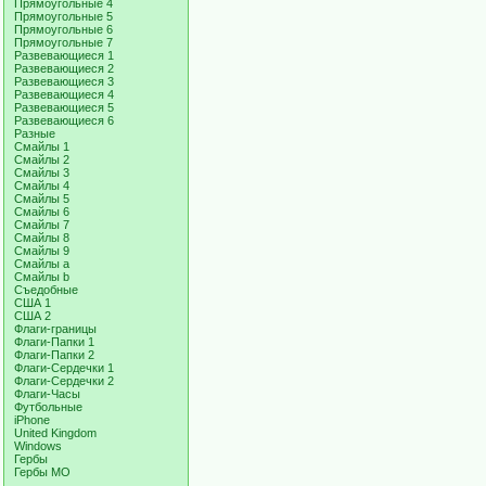
Прямоугольные 4
Прямоугольные 5
Прямоугольные 6
Прямоугольные 7
Развевающиеся 1
Развевающиеся 2
Развевающиеся 3
Развевающиеся 4
Развевающиеся 5
Развевающиеся 6
Разные
Смайлы 1
Смайлы 2
Смайлы 3
Смайлы 4
Смайлы 5
Смайлы 6
Смайлы 7
Смайлы 8
Смайлы 9
Смайлы a
Смайлы b
Съедобные
США 1
США 2
Флаги-границы
Флаги-Папки 1
Флаги-Папки 2
Флаги-Сердечки 1
Флаги-Сердечки 2
Флаги-Часы
Футбольные
iPhone
United Kingdom
Windows
Гербы
Гербы МО