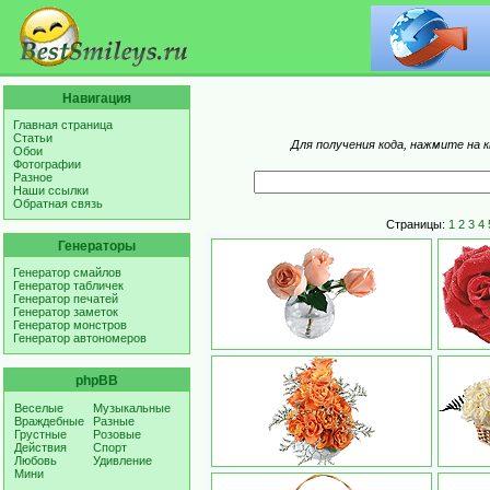
Навигация
Главная страница
Статьи
Для получения кода, нажмите на 
Обои
Фотографии
Разное
Наши ссылки
Обратная связь
Страницы:
1
2
3
4
Генераторы
Генератор смайлов
Генератор табличек
Генератор печатей
Генератор заметок
Генератор монстров
Генератор автономеров
phpBB
Веселые
Музыкальные
Враждебные
Разные
Грустные
Розовые
Действия
Спорт
Любовь
Удивление
Мини