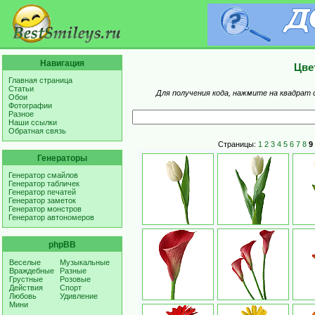
Навигация
Цве
Главная страница
Статьи
Для получения кода, нажмите на квадрат 
Обои
Фотографии
Разное
Наши ссылки
Обратная связь
Страницы:
1
2
3
4
5
6
7
8
9
Генераторы
Генератор смайлов
Генератор табличек
Генератор печатей
Генератор заметок
Генератор монстров
Генератор автономеров
phpBB
Веселые
Музыкальные
Враждебные
Разные
Грустные
Розовые
Действия
Спорт
Любовь
Удивление
Мини