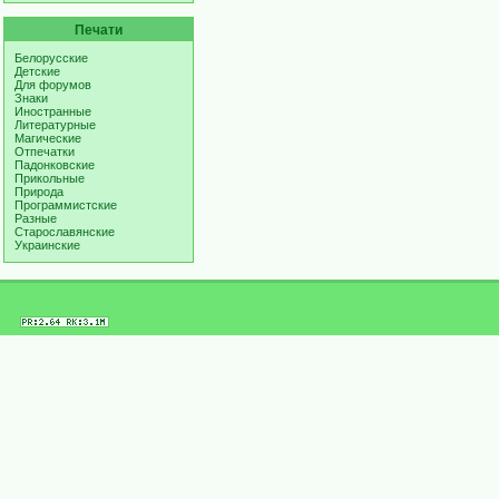
Печати
Белорусские
Детские
Для форумов
Знаки
Иностранные
Литературные
Магические
Отпечатки
Падонковские
Прикольные
Природа
Программистские
Разные
Старославянские
Украинские