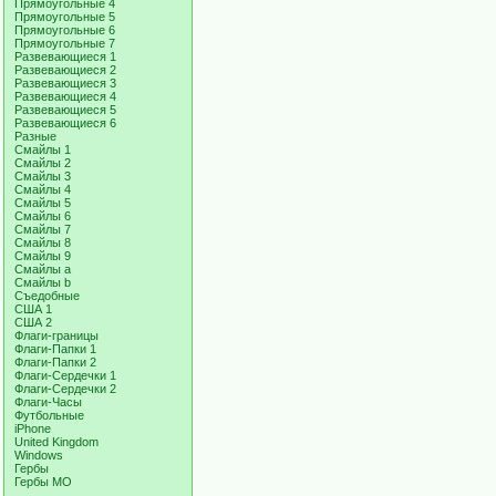
Прямоугольные 4
Прямоугольные 5
Прямоугольные 6
Прямоугольные 7
Развевающиеся 1
Развевающиеся 2
Развевающиеся 3
Развевающиеся 4
Развевающиеся 5
Развевающиеся 6
Разные
Смайлы 1
Смайлы 2
Смайлы 3
Смайлы 4
Смайлы 5
Смайлы 6
Смайлы 7
Смайлы 8
Смайлы 9
Смайлы a
Смайлы b
Съедобные
США 1
США 2
Флаги-границы
Флаги-Папки 1
Флаги-Папки 2
Флаги-Сердечки 1
Флаги-Сердечки 2
Флаги-Часы
Футбольные
iPhone
United Kingdom
Windows
Гербы
Гербы МО