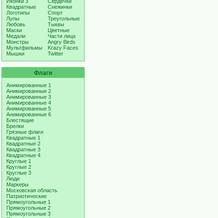
Иконки 3
Сердечки
Квадратные
Снежинки
Логотипы
Спорт
Лупы
Треугольные
Любовь
Тыквы
Маски
Цветные
Медали
Части лица
Монстры
Angry Birds
Мультфильмы
Krazy Faces
Мышки
Twitter
Флаги
Анимированные 1
Анимированные 2
Анимированные 3
Анимированные 4
Анимированные 5
Анимированные 6
Блестящие
Брелки
Грязные флаги
Квадратные 1
Квадратные 2
Квадратные 3
Квадратные 4
Круглые 1
Круглые 2
Круглые 3
Люди
Маркеры
Московская область
Патриотические
Прямоугольные 1
Прямоугольные 2
Прямоугольные 3