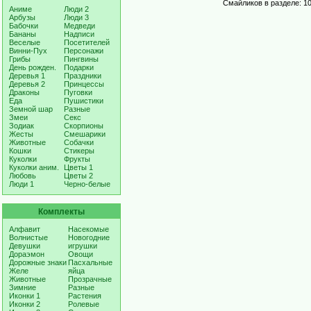
Смайликов в разделе: 10
Аниме
Люди 2
Арбузы
Люди 3
Бабочки
Медведи
Бананы
Надписи
Веселые
Посетителей
Винни-Пух
Персонажи
Грибы
Пингвины
День рожден.
Подарки
Деревья 1
Праздники
Деревья 2
Принцессы
Драконы
Пуговки
Еда
Пушистики
Земной шар
Разные
Змеи
Секс
Зодиак
Скорпионы
Жесты
Смешарики
Животные
Собачки
Кошки
Стикеры
Куколки
Фрукты
Куколки аним.
Цветы 1
Любовь
Цветы 2
Люди 1
Черно-белые
Комплекты
Алфавит
Насекомые
Волнистые
Новогодние
Девушки
игрушки
Дораэмон
Овощи
Дорожные знаки
Пасхальные
Желе
яйца
Животные
Прозрачные
Зимние
Разные
Иконки 1
Растения
Иконки 2
Ролевые