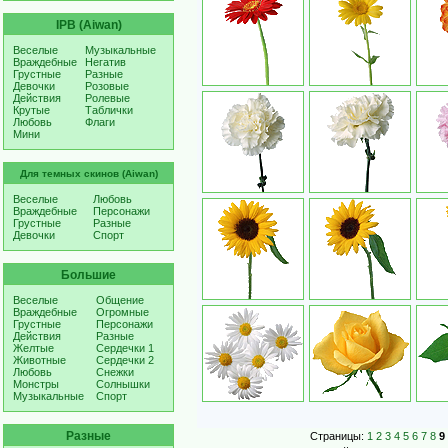
IPB (Aiwan)
Веселые
Музыкальные
Враждебные
Негатив
Грустные
Разные
Девочки
Розовые
Действия
Ролевые
Крутые
Таблички
Любовь
Флаги
Мини
Для темных скинов (Aiwan)
Веселые
Любовь
Враждебные
Персонажи
Грустные
Разные
Девочки
Спорт
Большие
Веселые
Общение
Враждебные
Огромные
Грустные
Персонажи
Действия
Разные
Желтые
Сердечки 1
Животные
Сердечки 2
Любовь
Снежки
Монстры
Солнышки
Музыкальные
Спорт
Разные
Страницы:
1
2
3
4
5
6
7
8
9