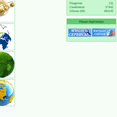
Разделов:
211
Смайликов:
57442
Объем (Кб):
464145
Наши партнеры