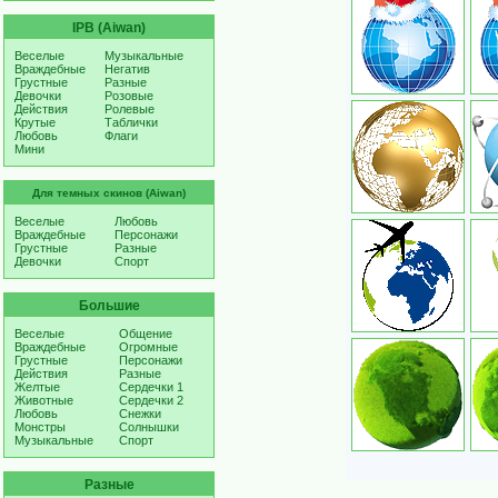
IPB (Aiwan)
Веселые
Музыкальные
Враждебные
Негатив
Грустные
Разные
Девочки
Розовые
Действия
Ролевые
Крутые
Таблички
Любовь
Флаги
Мини
Для темных скинов (Aiwan)
Веселые
Любовь
Враждебные
Персонажи
Грустные
Разные
Девочки
Спорт
Большие
Веселые
Общение
Враждебные
Огромные
Грустные
Персонажи
Действия
Разные
Желтые
Сердечки 1
Животные
Сердечки 2
Любовь
Снежки
Монстры
Солнышки
Музыкальные
Спорт
Разные