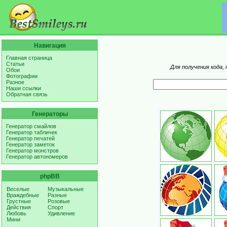
Навигация
Главная страница
Статьи
Для получения кода,
Обои
Фотографии
Разное
Наши ссылки
Обратная связь
Генераторы
Генератор смайлов
Генератор табличек
Генератор печатей
Генератор заметок
Генератор монстров
Генератор автономеров
phpBB
Веселые
Музыкальные
Враждебные
Разные
Грустные
Розовые
Действия
Спорт
Любовь
Удивление
Мини