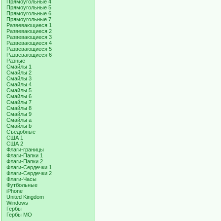
Прямоугольные 4
Прямоугольные 5
Прямоугольные 6
Прямоугольные 7
Развевающиеся 1
Развевающиеся 2
Развевающиеся 3
Развевающиеся 4
Развевающиеся 5
Развевающиеся 6
Разные
Смайлы 1
Смайлы 2
Смайлы 3
Смайлы 4
Смайлы 5
Смайлы 6
Смайлы 7
Смайлы 8
Смайлы 9
Смайлы a
Смайлы b
Съедобные
США 1
США 2
Флаги-границы
Флаги-Папки 1
Флаги-Папки 2
Флаги-Сердечки 1
Флаги-Сердечки 2
Флаги-Часы
Футбольные
iPhone
United Kingdom
Windows
Гербы
Гербы МО