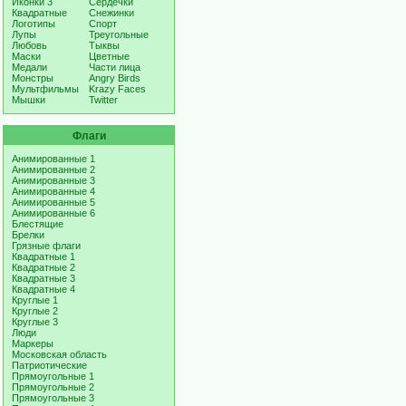
Иконки 3
Сердечки
Квадратные
Снежинки
Логотипы
Спорт
Лупы
Треугольные
Любовь
Тыквы
Маски
Цветные
Медали
Части лица
Монстры
Angry Birds
Мультфильмы
Krazy Faces
Мышки
Twitter
Флаги
Анимированные 1
Анимированные 2
Анимированные 3
Анимированные 4
Анимированные 5
Анимированные 6
Блестящие
Брелки
Грязные флаги
Квадратные 1
Квадратные 2
Квадратные 3
Квадратные 4
Круглые 1
Круглые 2
Круглые 3
Люди
Маркеры
Московская область
Патриотические
Прямоугольные 1
Прямоугольные 2
Прямоугольные 3