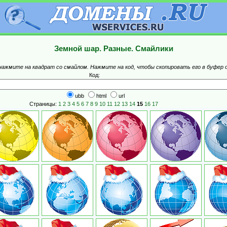
Земной шар. Разные. Смайлики
 нажмите на квадрат со смайлом. Нажмите на код, чтобы скопировать его в буфер 
Код:
ubb
html
url
Страницы:
1
2
3
4
5
6
7
8
9
10
11
12
13
14
15
16
17