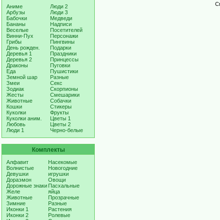
С
Аниме
Люди 2
Арбузы
Люди 3
Бабочки
Медведи
Бананы
Надписи
Веселые
Посетителей
Винни-Пух
Персонажи
Грибы
Пингвины
День рожден.
Подарки
Деревья 1
Праздники
Деревья 2
Принцессы
Драконы
Пуговки
Еда
Пушистики
Земной шар
Разные
Змеи
Секс
Зодиак
Скорпионы
Жесты
Смешарики
Животные
Собачки
Кошки
Стикеры
Куколки
Фрукты
Куколки аним.
Цветы 1
Любовь
Цветы 2
Люди 1
Черно-белые
Комплекты
Алфавит
Насекомые
Волнистые
Новогодние
Девушки
игрушки
Дораэмон
Овощи
Дорожные знаки
Пасхальные
Желе
яйца
Животные
Прозрачные
Зимние
Разные
Иконки 1
Растения
Иконки 2
Ролевые