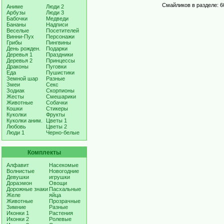
Смайликов в разделе: 6
Аниме
Люди 2
Арбузы
Люди 3
Бабочки
Медведи
Бананы
Надписи
Веселые
Посетителей
Винни-Пух
Персонажи
Грибы
Пингвины
День рожден.
Подарки
Деревья 1
Праздники
Деревья 2
Принцессы
Драконы
Пуговки
Еда
Пушистики
Земной шар
Разные
Змеи
Секс
Зодиак
Скорпионы
Жесты
Смешарики
Животные
Собачки
Кошки
Стикеры
Куколки
Фрукты
Куколки аним.
Цветы 1
Любовь
Цветы 2
Люди 1
Черно-белые
Комплекты
Алфавит
Насекомые
Волнистые
Новогодние
Девушки
игрушки
Дораэмон
Овощи
Дорожные знаки
Пасхальные
Желе
яйца
Животные
Прозрачные
Зимние
Разные
Иконки 1
Растения
Иконки 2
Ролевые