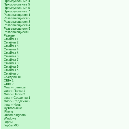
Прямоугольные 4
Прямоугольные 5
Прямоугольные 6
Прямоугольные 7
Развевающиеся 1
Развевающиеся 2
Развевающиеся 3
Развевающиеся 4
Развевающиеся 5
Развевающиеся 6
Разные
Смайлы 1
Смайлы 2
Смайлы 3
Смайлы 4
Смайлы 5
Смайлы 6
Смайлы 7
Смайлы 8
Смайлы 9
Смайлы a
Смайлы b
Съедобные
США 1
США 2
Флаги-границы
Флаги-Папки 1
Флаги-Папки 2
Флаги-Сердечки 1
Флаги-Сердечки 2
Флаги-Часы
Футбольные
iPhone
United Kingdom
Windows
Гербы
Гербы МО