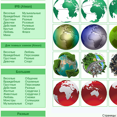
IPB (Aiwan)
Веселые
Музыкальные
Враждебные
Негатив
Грустные
Разные
Девочки
Розовые
Действия
Ролевые
Крутые
Таблички
Любовь
Флаги
Мини
Для темных скинов (Aiwan)
Веселые
Любовь
Враждебные
Персонажи
Грустные
Разные
Девочки
Спорт
Большие
Веселые
Общение
Враждебные
Огромные
Грустные
Персонажи
Действия
Разные
Желтые
Сердечки 1
Животные
Сердечки 2
Любовь
Снежки
Монстры
Солнышки
Музыкальные
Спорт
Разные
Страницы