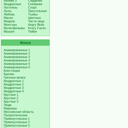
Иконки 3
Сердечки
Квадратные
Снежинки
Логотипы
Спорт
Лупы
Треугольные
Любовь
Тыквы
Маски
Цветные
Медали
Части лица
Монстры
Angry Birds
Мультфильмы
Krazy Faces
Мышки
Twitter
Флаги
Анимированные 1
Анимированные 2
Анимированные 3
Анимированные 4
Анимированные 5
Анимированные 6
Блестящие
Брелки
Грязные флаги
Квадратные 1
Квадратные 2
Квадратные 3
Квадратные 4
Круглые 1
Круглые 2
Круглые 3
Люди
Маркеры
Московская область
Патриотические
Прямоугольные 1
Прямоугольные 2
Прямоугольные 3