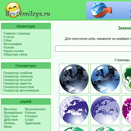
Навигация
Земно
Главная страница
Статьи
Для получения кода, нажмите на квадрат 
Обои
Фотографии
Разное
Наши ссылки
Обратная связь
Страницы
Генераторы
Генератор смайлов
Генератор табличек
Генератор печатей
Генератор заметок
Генератор монстров
Генератор автономеров
phpBB
Веселые
Музыкальные
Враждебные
Разные
Грустные
Розовые
Действия
Спорт
Любовь
Удивление
Мини