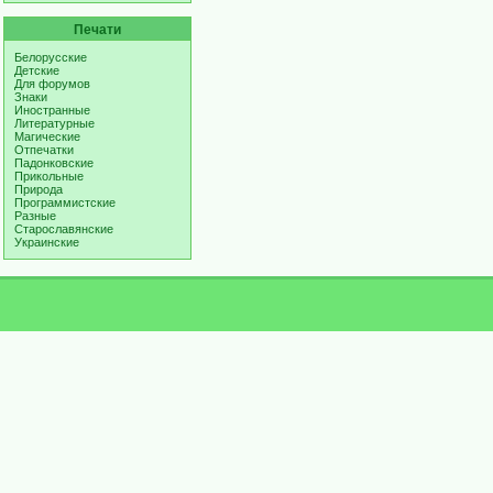
Печати
Белорусские
Детские
Для форумов
Знаки
Иностранные
Литературные
Магические
Отпечатки
Падонковские
Прикольные
Природа
Программистские
Разные
Старославянские
Украинские