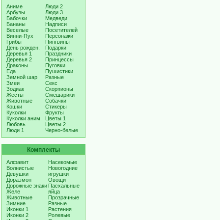
Аниме
Люди 2
Арбузы
Люди 3
Бабочки
Медведи
Бананы
Надписи
Веселые
Посетителей
Винни-Пух
Персонажи
Грибы
Пингвины
День рожден.
Подарки
Деревья 1
Праздники
Деревья 2
Принцессы
Драконы
Пуговки
Еда
Пушистики
Земной шар
Разные
Змеи
Секс
Зодиак
Скорпионы
Жесты
Смешарики
Животные
Собачки
Кошки
Стикеры
Куколки
Фрукты
Куколки аним.
Цветы 1
Любовь
Цветы 2
Люди 1
Черно-белые
Комплекты
Алфавит
Насекомые
Волнистые
Новогодние
Девушки
игрушки
Дораэмон
Овощи
Дорожные знаки
Пасхальные
Желе
яйца
Животные
Прозрачные
Зимние
Разные
Иконки 1
Растения
Иконки 2
Ролевые