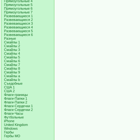
Прямоугольные 4
Прямоугольные 5
Прямоугольные 6
Прямоугольные 7
Развевающиеся 1
Развевающиеся 2
Развевающиеся 3
Развевающиеся 4
Развевающиеся 5
Развевающиеся 6
Разные
Смайлы 1
Смайлы 2
Смайлы 3
Смайлы 4
Смайлы 5
Смайлы 6
Смайлы 7
Смайлы 8
Смайлы 9
Смайлы a
Смайлы b
Съедобные
США 1
США 2
Флаги-границы
Флаги-Папки 1
Флаги-Папки 2
Флаги-Сердечки 1
Флаги-Сердечки 2
Флаги-Часы
Футбольные
iPhone
United Kingdom
Windows
Гербы
Гербы МО