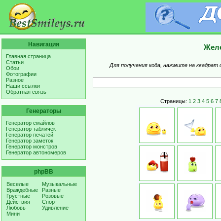
Навигация
Желе
Главная страница
Статьи
Для получения кода, нажмите на квадрат 
Обои
Фотографии
Разное
Наши ссылки
Обратная связь
Страницы:
1
2
3
4
5
6
7
Генераторы
Генератор смайлов
Генератор табличек
Генератор печатей
Генератор заметок
Генератор монстров
Генератор автономеров
phpBB
Веселые
Музыкальные
Враждебные
Разные
Грустные
Розовые
Действия
Спорт
Любовь
Удивление
Мини