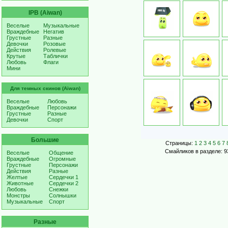
IPB (Aiwan)
Веселые
Музыкальные
Враждебные
Негатив
Грустные
Разные
Девочки
Розовые
Действия
Ролевые
Крутые
Таблички
Любовь
Флаги
Мини
Для темных скинов (Aiwan)
Веселые
Любовь
Враждебные
Персонажи
Грустные
Разные
Девочки
Спорт
Большие
Страницы:
1
2
3
4
5
6
7
Смайликов в разделе: 9
Веселые
Общение
Враждебные
Огромные
Грустные
Персонажи
Действия
Разные
Желтые
Сердечки 1
Животные
Сердечки 2
Любовь
Снежки
Монстры
Солнышки
Музыкальные
Спорт
Разные