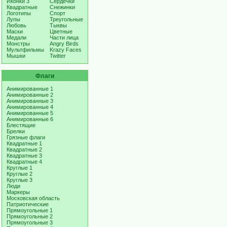
Иконки 3
Сердечки
Квадратные
Снежинки
Логотипы
Спорт
Лупы
Треугольные
Любовь
Тыквы
Маски
Цветные
Медали
Части лица
Монстры
Angry Birds
Мультфильмы
Krazy Faces
Мышки
Twitter
Флаги
Анимированные 1
Анимированные 2
Анимированные 3
Анимированные 4
Анимированные 5
Анимированные 6
Блестящие
Брелки
Грязные флаги
Квадратные 1
Квадратные 2
Квадратные 3
Квадратные 4
Круглые 1
Круглые 2
Круглые 3
Люди
Маркеры
Московская область
Патриотические
Прямоугольные 1
Прямоугольные 2
Прямоугольные 3