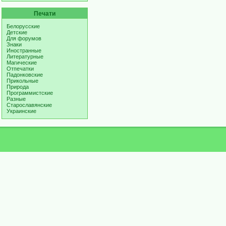
Печати
Белорусские
Детские
Для форумов
Знаки
Иностранные
Литературные
Магические
Отпечатки
Падонковские
Прикольные
Природа
Программистские
Разные
Старославянские
Украинские