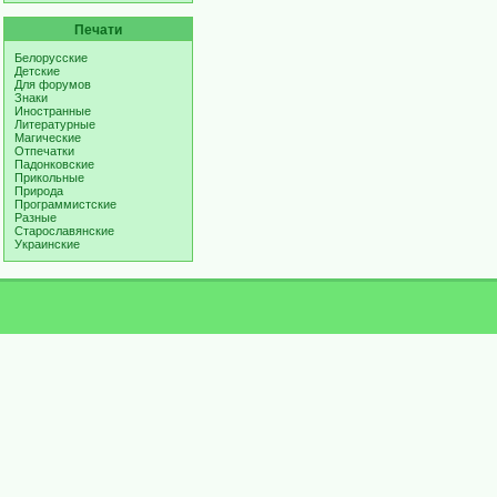
Печати
Белорусские
Детские
Для форумов
Знаки
Иностранные
Литературные
Магические
Отпечатки
Падонковские
Прикольные
Природа
Программистские
Разные
Старославянские
Украинские