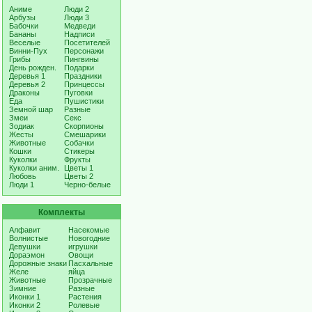
Аниме
Люди 2
Арбузы
Люди 3
Бабочки
Медведи
Бананы
Надписи
Веселые
Посетителей
Винни-Пух
Персонажи
Грибы
Пингвины
День рожден.
Подарки
Деревья 1
Праздники
Деревья 2
Принцессы
Драконы
Пуговки
Еда
Пушистики
Земной шар
Разные
Змеи
Секс
Зодиак
Скорпионы
Жесты
Смешарики
Животные
Собачки
Кошки
Стикеры
Куколки
Фрукты
Куколки аним.
Цветы 1
Любовь
Цветы 2
Люди 1
Черно-белые
Комплекты
Алфавит
Насекомые
Волнистые
Новогодние
Девушки
игрушки
Дораэмон
Овощи
Дорожные знаки
Пасхальные
Желе
яйца
Животные
Прозрачные
Зимние
Разные
Иконки 1
Растения
Иконки 2
Ролевые