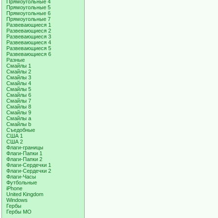
Прямоугольные 4
Прямоугольные 5
Прямоугольные 6
Прямоугольные 7
Развевающиеся 1
Развевающиеся 2
Развевающиеся 3
Развевающиеся 4
Развевающиеся 5
Развевающиеся 6
Разные
Смайлы 1
Смайлы 2
Смайлы 3
Смайлы 4
Смайлы 5
Смайлы 6
Смайлы 7
Смайлы 8
Смайлы 9
Смайлы a
Смайлы b
Съедобные
США 1
США 2
Флаги-границы
Флаги-Папки 1
Флаги-Папки 2
Флаги-Сердечки 1
Флаги-Сердечки 2
Флаги-Часы
Футбольные
iPhone
United Kingdom
Windows
Гербы
Гербы МО