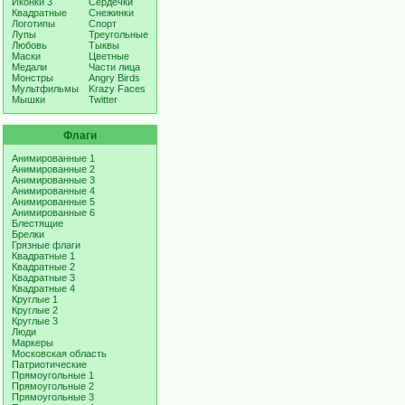
Иконки 3
Сердечки
Квадратные
Снежинки
Логотипы
Спорт
Лупы
Треугольные
Любовь
Тыквы
Маски
Цветные
Медали
Части лица
Монстры
Angry Birds
Мультфильмы
Krazy Faces
Мышки
Twitter
Флаги
Анимированные 1
Анимированные 2
Анимированные 3
Анимированные 4
Анимированные 5
Анимированные 6
Блестящие
Брелки
Грязные флаги
Квадратные 1
Квадратные 2
Квадратные 3
Квадратные 4
Круглые 1
Круглые 2
Круглые 3
Люди
Маркеры
Московская область
Патриотические
Прямоугольные 1
Прямоугольные 2
Прямоугольные 3