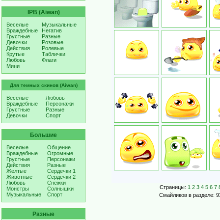
IPB (Aiwan)
Веселые
Музыкальные
Враждебные
Негатив
Грустные
Разные
Девочки
Розовые
Действия
Ролевые
Крутые
Таблички
Любовь
Флаги
Мини
Для темных скинов (Aiwan)
Веселые
Любовь
Враждебные
Персонажи
Грустные
Разные
Девочки
Спорт
Большие
Веселые
Общение
Враждебные
Огромные
Грустные
Персонажи
Действия
Разные
Желтые
Сердечки 1
Животные
Сердечки 2
Любовь
Снежки
Страницы:
1
2
3
4
5
6
7
Монстры
Солнышки
Музыкальные
Спорт
Смайликов в разделе: 9
Разные