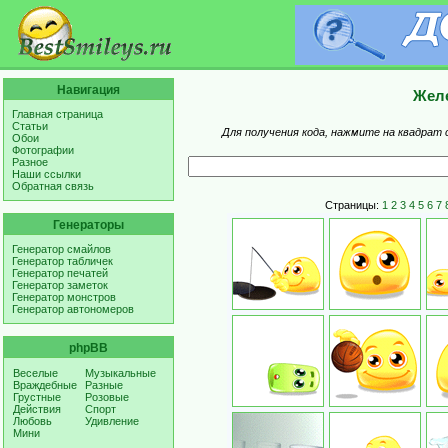
Навигация
Желе
Главная страница
Статьи
Для получения кода, нажмите на квадрат 
Обои
Фотографии
Разное
Наши ссылки
Обратная связь
Страницы:
1
2
3
4
5
6
7
Генераторы
Генератор смайлов
Генератор табличек
Генератор печатей
Генератор заметок
Генератор монстров
Генератор автономеров
phpBB
Веселые
Музыкальные
Враждебные
Разные
Грустные
Розовые
Действия
Спорт
Любовь
Удивление
Мини