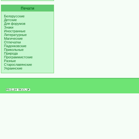
Печати
Белорусские
Детские
Для форумов
Знаки
Иностранные
Литературные
Магические
Отпечатки
Падонковские
Прикольные
Природа
Программистские
Разные
Старославянские
Украинские