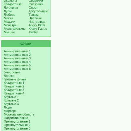
Иконки 3
Сердечки
Квадратные
Снежинки
Логотипы
Спорт
Лупы
Треугольные
Любовь
Тыквы
Маски
Цветные
Медали
Части лица
Монстры
Angry Birds
Мультфильмы
Krazy Faces
Мышки
Twitter
Флаги
Анимированные 1
Анимированные 2
Анимированные 3
Анимированные 4
Анимированные 5
Анимированные 6
Блестящие
Брелки
Грязные флаги
Квадратные 1
Квадратные 2
Квадратные 3
Квадратные 4
Круглые 1
Круглые 2
Круглые 3
Люди
Маркеры
Московская область
Патриотические
Прямоугольные 1
Прямоугольные 2
Прямоугольные 3