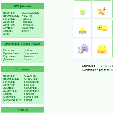
IPB (Aiwan)
Веселые
Музыкальные
Враждебные
Негатив
Грустные
Разные
Девочки
Розовые
Действия
Ролевые
Крутые
Таблички
Любовь
Флаги
Мини
Для темных скинов (Aiwan)
Веселые
Любовь
Враждебные
Персонажи
Грустные
Разные
Девочки
Спорт
Страницы:
1
2
3
4
5
6
7
Большие
Смайликов в разделе: 9
Веселые
Общение
Враждебные
Огромные
Грустные
Персонажи
Действия
Разные
Желтые
Сердечки 1
Животные
Сердечки 2
Любовь
Снежки
Монстры
Солнышки
Музыкальные
Спорт
Разные