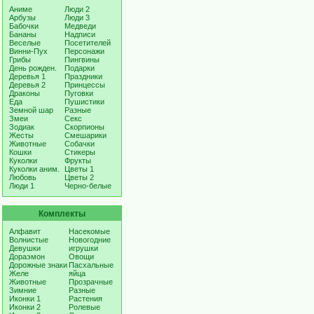
Аниме
Люди 2
Арбузы
Люди 3
Бабочки
Медведи
Бананы
Надписи
Веселые
Посетителей
Винни-Пух
Персонажи
Грибы
Пингвины
День рожден.
Подарки
Деревья 1
Праздники
Деревья 2
Принцессы
Драконы
Пуговки
Еда
Пушистики
Земной шар
Разные
Змеи
Секс
Зодиак
Скорпионы
Жесты
Смешарики
Животные
Собачки
Кошки
Стикеры
Куколки
Фрукты
Куколки аним.
Цветы 1
Любовь
Цветы 2
Люди 1
Черно-белые
Комплекты
Алфавит
Насекомые
Волнистые
Новогодние
Девушки
игрушки
Дораэмон
Овощи
Дорожные знаки
Пасхальные
Желе
яйца
Животные
Прозрачные
Зимние
Разные
Иконки 1
Растения
Иконки 2
Ролевые