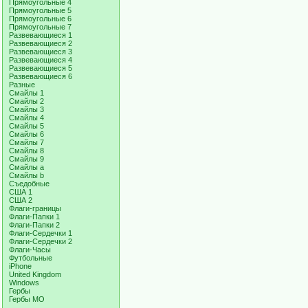
Прямоугольные 4
Прямоугольные 5
Прямоугольные 6
Прямоугольные 7
Развевающиеся 1
Развевающиеся 2
Развевающиеся 3
Развевающиеся 4
Развевающиеся 5
Развевающиеся 6
Разные
Смайлы 1
Смайлы 2
Смайлы 3
Смайлы 4
Смайлы 5
Смайлы 6
Смайлы 7
Смайлы 8
Смайлы 9
Смайлы a
Смайлы b
Съедобные
США 1
США 2
Флаги-границы
Флаги-Папки 1
Флаги-Папки 2
Флаги-Сердечки 1
Флаги-Сердечки 2
Флаги-Часы
Футбольные
iPhone
United Kingdom
Windows
Гербы
Гербы МО