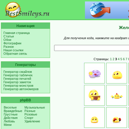
Навигация
Желе
Главная страница
Статьи
Для получения кода, нажмите на квадрат 
Обои
Фотографии
Разное
Наши ссылки
Обратная связь
Страницы:
1
2
3
4
5
6
7
Генераторы
Генератор смайлов
Генератор табличек
Генератор печатей
Генератор заметок
Генератор монстров
Генератор автономеров
phpBB
Веселые
Музыкальные
Враждебные
Разные
Грустные
Розовые
Действия
Спорт
Любовь
Удивление
Мини