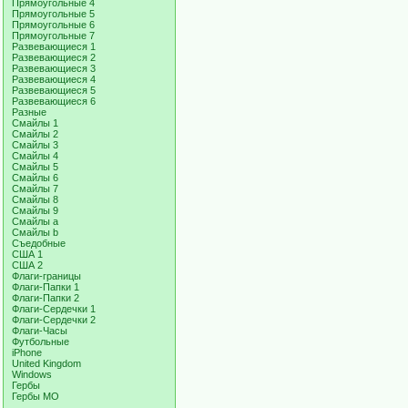
Прямоугольные 4
Прямоугольные 5
Прямоугольные 6
Прямоугольные 7
Развевающиеся 1
Развевающиеся 2
Развевающиеся 3
Развевающиеся 4
Развевающиеся 5
Развевающиеся 6
Разные
Смайлы 1
Смайлы 2
Смайлы 3
Смайлы 4
Смайлы 5
Смайлы 6
Смайлы 7
Смайлы 8
Смайлы 9
Смайлы a
Смайлы b
Съедобные
США 1
США 2
Флаги-границы
Флаги-Папки 1
Флаги-Папки 2
Флаги-Сердечки 1
Флаги-Сердечки 2
Флаги-Часы
Футбольные
iPhone
United Kingdom
Windows
Гербы
Гербы МО