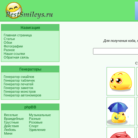
Навигация
Главная страница
Статьи
Для получения кода,
Обои
Фотографии
Разное
Наши ссылки
Обратная связь
С
Генераторы
Генератор смайлов
Генератор табличек
Генератор печатей
Генератор заметок
Генератор монстров
Генератор автономеров
phpBB
Веселые
Музыкальные
Враждебные
Разные
Грустные
Розовые
Действия
Спорт
Любовь
Удивление
Мини