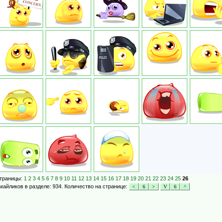
траницы:
1
2
3
4
5
6
7
8
9
10
11
12
13
14
15
16
17
18
19
20
21
22
23
24
25
26
майликов в разделе: 934. Количество на странице: