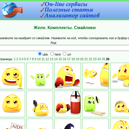
Желе. Комплекты. Смайлики
 нажмите на квадрат со смайлом. Нажмите на код, чтобы скопировать его в буфер 
Код:
ubb
html
url
траницы:
1
2
3
4
5
6
7
8
9
10
11
12
13
14
15
16
17
18
19
20
21
22
23
24
25
26