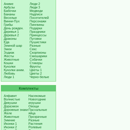
Аниме
Люди 2
Арбузы
Люди 3
Бабочки
Медведи
Бананы
Надписи
Веселые
Посетителей
Винни-Пух
Персонажи
Грибы
Пингвины
День рожден.
Подарки
Деревья 1
Праздники
Деревья 2
Принцессы
Драконы
Пуговки
Еда
Пушистики
Земной шар
Разные
Змеи
Секс
Зодиак
Скорпионы
Жесты
Смешарики
Животные
Собачки
Кошки
Стикеры
Куколки
Фрукты
Куколки аним.
Цветы 1
Любовь
Цветы 2
Люди 1
Черно-белые
Комплекты
Алфавит
Насекомые
Волнистые
Новогодние
Девушки
игрушки
Дораэмон
Овощи
Дорожные знаки
Пасхальные
Желе
яйца
Животные
Прозрачные
Зимние
Разные
Иконки 1
Растения
Иконки 2
Ролевые