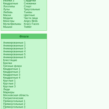
Иконки 3
Сердечки
Квадратные
Снежинки
Логотипы
Спорт
Лупы
Треугольные
Любовь
Тыквы
Маски
Цветные
Медали
Части лица
Монстры
Angry Birds
Мультфильмы
Krazy Faces
Мышки
Twitter
Флаги
Анимированные 1
Анимированные 2
Анимированные 3
Анимированные 4
Анимированные 5
Анимированные 6
Блестящие
Брелки
Грязные флаги
Квадратные 1
Квадратные 2
Квадратные 3
Квадратные 4
Круглые 1
Круглые 2
Круглые 3
Люди
Маркеры
Московская область
Патриотические
Прямоугольные 1
Прямоугольные 2
Прямоугольные 3