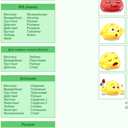
IPB (Aiwan)
Веселые
Музыкальные
Враждебные
Негатив
Грустные
Разные
Девочки
Розовые
Действия
Ролевые
Крутые
Таблички
Любовь
Флаги
Мини
Для темных скинов (Aiwan)
Веселые
Любовь
Враждебные
Персонажи
Грустные
Разные
Девочки
Спорт
Большие
Веселые
Общение
Враждебные
Огромные
Грустные
Персонажи
Действия
Разные
Желтые
Сердечки 1
Животные
Сердечки 2
С
Любовь
Снежки
С
Монстры
Солнышки
Музыкальные
Спорт
Разные