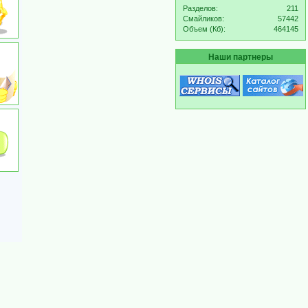
Разделов:
211
Смайликов:
57442
Объем (Кб):
464145
Наши партнеры